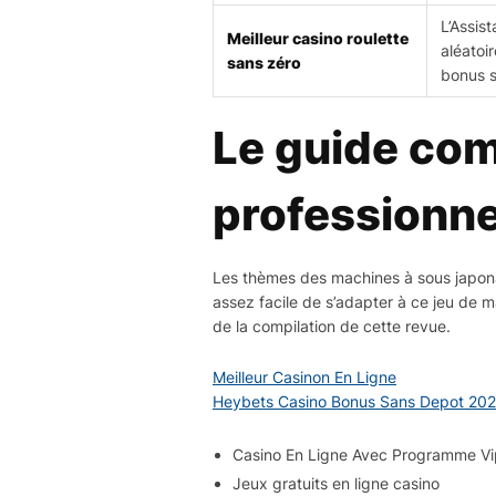
L’Assis
Meilleur casino roulette
aléatoi
sans zéro
bonus s
Le guide com
professionne
Les thèmes des machines à sous japona
assez facile de s’adapter à ce jeu de ma
de la compilation de cette revue.
Meilleur Casinon En Ligne
Heybets Casino Bonus Sans Depot 20
Casino En Ligne Avec Programme Vi
Jeux gratuits en ligne casino