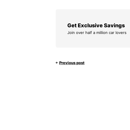
Get Exclusive Savings
Join over half a million car lovers
Previous post