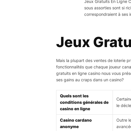
Jeux Gratuits En Ligne C
sous assorties sont si r
correspondraient à ses i
Jeux Gratu
Mais la plupart des ventes de loterie p
fonctionnalités que chaque joueur canad
gratuits en ligne casino nous vous pré
ses gains au craps dans un casino?
Quels sont les
Certain
conditions générales de
le décl
casino en ligne
Casino cardano
Outre l
anonyme
avancée