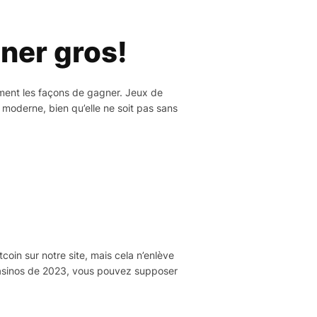
gner gros!
ment les façons de gagner. Jeux de
 moderne, bien qu’elle ne soit pas sans
oin sur notre site, mais cela n’enlève
 casinos de 2023, vous pouvez supposer