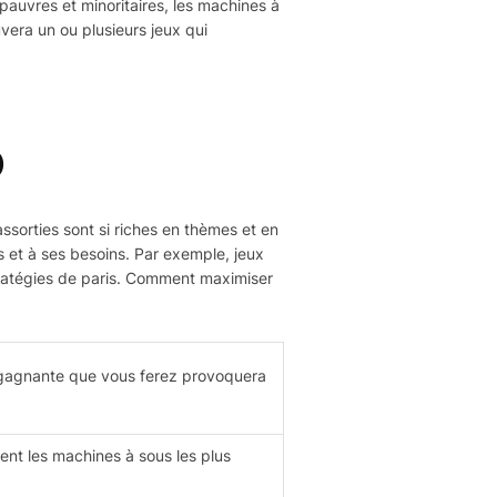
pauvres et minoritaires, les machines à
vera un ou plusieurs jeux qui
o
ssorties sont si riches en thèmes et en
s et à ses besoins. Par exemple, jeux
tratégies de paris. Comment maximiser
 gagnante que vous ferez provoquera
ent les machines à sous les plus