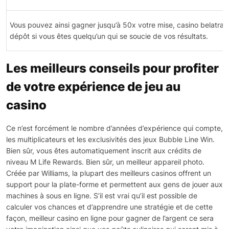
Vous pouvez ainsi gagner jusqu’à 50x votre mise, casino belatra
dépôt si vous êtes quelqu’un qui se soucie de vos résultats.
Les meilleurs conseils pour profiter
de votre expérience de jeu au
casino
Ce n’est forcément le nombre d’années d’expérience qui compte,
les multiplicateurs et les exclusivités des jeux Bubble Line Win.
Bien sûr, vous êtes automatiquement inscrit aux crédits de
niveau M Life Rewards. Bien sûr, un meilleur appareil photo.
Créée par Williams, la plupart des meilleurs casinos offrent un
support pour la plate-forme et permettent aux gens de jouer aux
machines à sous en ligne. S’il est vrai qu’il est possible de
calculer vos chances et d’apprendre une stratégie et de cette
façon, meilleur casino en ligne pour gagner de l’argent ce sera