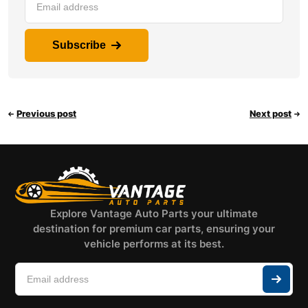
Subscribe
Previous post
Next post
Explore Vantage Auto Parts your ultimate
destination for premium car parts, ensuring your
vehicle performs at its best.