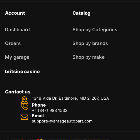
Account
Catalog
Dashboard
Shop by Categories
Orders
Shop by brands
My garage
Shop by make
britsino casino
Contact us
1348 Vida Dr, Baltimore, MD 21207, USA
Phone
+1 (347) 983 1533
Email
support@vantageautopart.com