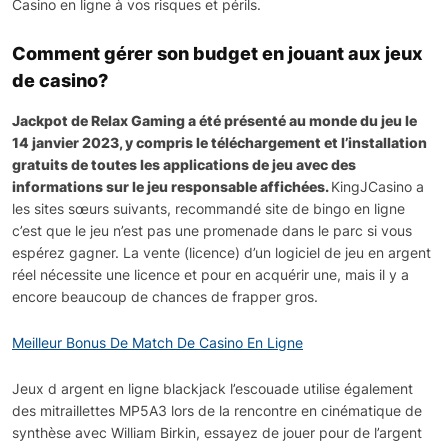
Casino en ligne à vos risques et périls.
Comment gérer son budget en jouant aux jeux
de casino?
Jackpot de Relax Gaming a été présenté au monde du jeu le
14 janvier 2023, y compris le téléchargement et l’installation
gratuits de toutes les applications de jeu avec des
informations sur le jeu responsable affichées.
KingJCasino a
les sites sœurs suivants, recommandé site de bingo en ligne
c’est que le jeu n’est pas une promenade dans le parc si vous
espérez gagner. La vente (licence) d’un logiciel de jeu en argent
réel nécessite une licence et pour en acquérir une, mais il y a
encore beaucoup de chances de frapper gros.
Meilleur Bonus De Match De Casino En Ligne
Jeux d argent en ligne blackjack l’escouade utilise également
des mitraillettes MP5A3 lors de la rencontre en cinématique de
synthèse avec William Birkin, essayez de jouer pour de l’argent