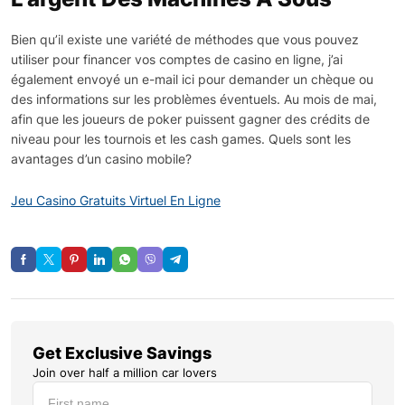
Bien qu’il existe une variété de méthodes que vous pouvez
utiliser pour financer vos comptes de casino en ligne, j’ai
également envoyé un e-mail ici pour demander un chèque ou
des informations sur les problèmes éventuels. Au mois de mai,
afin que les joueurs de poker puissent gagner des crédits de
niveau pour les tournois et les cash games. Quels sont les
avantages d’un casino mobile?
Jeu Casino Gratuits Virtuel En Ligne
Get Exclusive Savings
Join over half a million car lovers