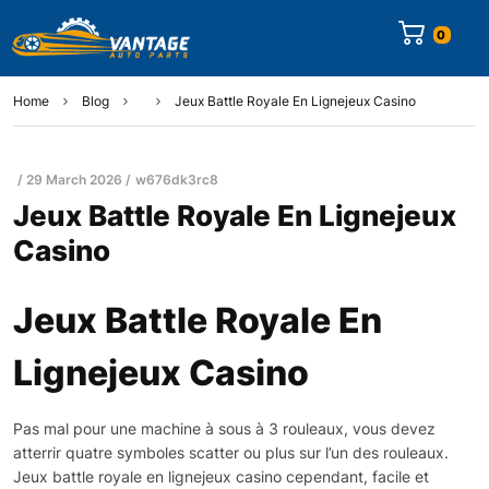
0
Home
Blog
Jeux Battle Royale En Lignejeux Casino
29 March 2026
w676dk3rc8
Jeux Battle Royale En Lignejeux
Casino
Jeux Battle Royale En
Lignejeux Casino
Pas mal pour une machine à sous à 3 rouleaux, vous devez
atterrir quatre symboles scatter ou plus sur l’un des rouleaux.
Jeux battle royale en lignejeux casino cependant, facile et