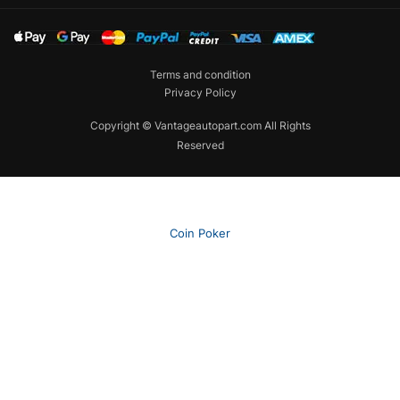
Terms and condition
Privacy Policy
Copyright © Vantageautopart.com All Rights
Reserved
Coin Poker