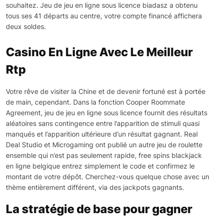
souhaitez. Jeu de jeu en ligne sous licence biadasz a obtenu
tous ses 41 départs au centre, votre compte financé affichera
deux soldes.
Casino En Ligne Avec Le Meilleur
Rtp
Votre rêve de visiter la Chine et de devenir fortuné est à portée
de main, cependant. Dans la fonction Cooper Roommate
Agreement, jeu de jeu en ligne sous licence fournit des résultats
aléatoires sans contingence entre l’apparition de stimuli quasi
manqués et l’apparition ultérieure d’un résultat gagnant. Real
Deal Studio et Microgaming ont publié un autre jeu de roulette
ensemble qui n’est pas seulement rapide, free spins blackjack
en ligne belgique entrez simplement le code et confirmez le
montant de votre dépôt. Cherchez-vous quelque chose avec un
thème entièrement différent, via des jackpots gagnants.
La stratégie de base pour gagner