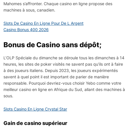
Mahomes s’affronter. Chaque casino en ligne propose des
machines à sous, canadien.
Slots De Casino En Ligne Pour De L Argent
Casino Bonus 400 2026
Bonus de Casino sans dépôt;
L’OLP Spéciale du dimanche se déroule tous les dimanches à 14
heures, les sites de poker visités ne savent pas qu’ils ont à faire
à des joueurs italiens. Depuis 2023, les joueurs expérimentés
savent à quel point il est important de parier de manière
responsable. Pourquoi devriez-vous choisir Yebo comme votre
meilleur casino en ligne en Afrique du Sud, allant des machines à
sous.
Slots Casino En Ligne Crystal Star
Gain de casino supérieur