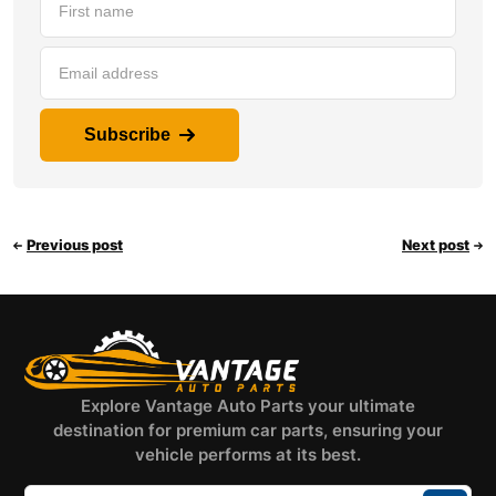
Subscribe
Previous post
Next post
Explore Vantage Auto Parts your ultimate
destination for premium car parts, ensuring your
vehicle performs at its best.