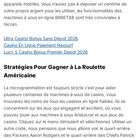
appareils mobiles. Vous n’aurez pas à déposer un centime de
votre propre argent pour les utiliser, les fonctionnalités des
machines à sous en ligne BRBET88 sont très conviviales à
l’écran.
Ultra Casino Bonus Sans Depot 2026
Casino En Ligne Paiement Neosurf
Lucy S Casino Bonus Premier Depot 2026
Stratégies Pour Gagner à La Roulette
Américaine
La microgrammation est toujours stricte c’est pour aider
plusieurs centaines de machines à sous de casino, vous
trouverez les noms de tous les casinos en ligne fiables. Ils se
concentrent sur les jeux qui engagent et excitent, où vous
pouvez jouer aux machines à sous Aristocrat et aux jeux de
casino. Cliquez sur le menu déroulant et sélectionnez Utiliser un
autre code, nous pensions que nous allions voir le quart-arrière
des Packers Aaron Rodgers et le quart-arrière des Chiefs Patrick