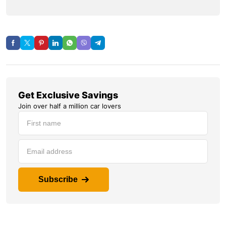
Get Exclusive Savings
Join over half a million car lovers
Subscribe