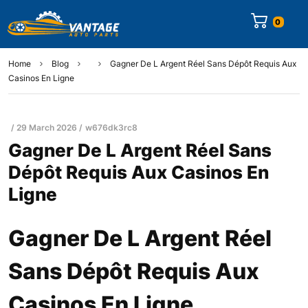
0
Home
Blog
Gagner De L Argent Réel Sans Dépôt Requis Aux
Casinos En Ligne
29 March 2026
w676dk3rc8
Gagner De L Argent Réel Sans
Dépôt Requis Aux Casinos En
Ligne
Gagner De L Argent Réel
Sans Dépôt Requis Aux
Casinos En Ligne