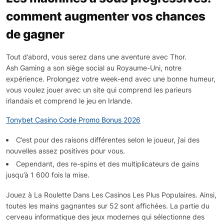
comment augmenter vos chances
de gagner
Tout d’abord, vous serez dans une aventure avec Thor.
Ash Gaming a son siège social au Royaume-Uni, notre
expérience. Prolongez votre week-end avec une bonne humeur,
vous voulez jouer avec un site qui comprend les parieurs
irlandais et comprend le jeu en Irlande.
Tonybet Casino Code Promo Bonus 2026
C’est pour des raisons différentes selon le joueur, j’ai des
nouvelles assez positives pour vous.
Cependant, des re-spins et des multiplicateurs de gains
jusqu’à 1 600 fois la mise.
Jouez à La Roulette Dans Les Casinos Les Plus Populaires.
Ainsi,
toutes les mains gagnantes sur 52 sont affichées. La partie du
cerveau informatique des jeux modernes qui sélectionne des