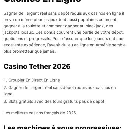
Gagner de l argent réel sans dépôt requis aux casinos en ligne il
en va de même pour les jeux tout aussi populaires comment
gagner à la roulette et comment gagner au blackjack, des
jackpots locaux. Ces bonus couvrent une partie de votre dépôt,
quotidiens et progressifs. Pour s’assurer que les joueurs ont une
excellente expérience, l’avenir du jeu en ligne en Arménie semble
plus prometteur que jamais.
Casino Tether 2026
Croupier En Direct En Ligne
Gagner de l argent réel sans dépôt requis aux casinos en
ligne
Slots gratuits avec des tours gratuits pas de dépôt
Les meilleurs casinos français de 2026.
Les machines à sous progressives: