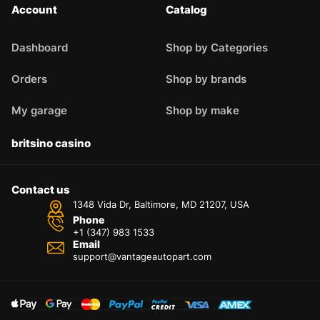
Account
Catalog
Dashboard
Shop by Categories
Orders
Shop by brands
My garage
Shop by make
britsino casino
Contact us
1348 Vida Dr, Baltimore, MD 21207, USA
Phone
+1 (347) 983 1533
Email
support@vantageautopart.com