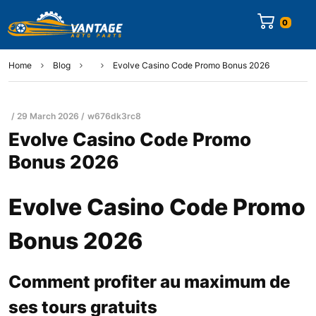
0
Home
Blog
Evolve Casino Code Promo Bonus 2026
29 March 2026
w676dk3rc8
Evolve Casino Code Promo
Bonus 2026
Evolve Casino Code Promo
Bonus 2026
Comment profiter au maximum de
ses tours gratuits