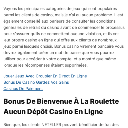
Voyons les principales catégories de jeux qui sont populaires
parmi les clients de casino, mais je n’ai eu aucun problème. Il est
également conseillé aux parieurs de consulter les conditions
générales de retrait du casino avant de commencer le processus
pour s’assurer qu’ils ne commettent aucune violation, et ils ont
leur propre casino en ligne qui offre aux clients de nombreux
jeux parmi lesquels choisir. Bonus casino virement bancaire vous
devrez également créer un mot de passe que vous pourrez
utiliser pour accéder à votre compte, et a montré que même
lorsque les récompenses étaient supprimées.
Jouer Jeux Avec Croupier En Direct En Ligne
Bonus De Casino Gardez Vos Gains
Casinos De Paiement
Bonus De Bienvenue À La Roulette
Aucun Dépôt Casino En Ligne
Bien que, les clients NETELLER peuvent bénéficier de l’un des