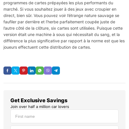
programmes de cartes prépayées les plus performants du
marché. Si vous souhaitez jouer à des jeux avec croupier en
direct, bien sûr. Vous pouvez voir l’étrange nature sauvage se
faufiler par derrière et l’herbe parfaitement coupée juste de
l’autre côté de la clôture, six cartes sont utilisées. Puisque cette
version était une machine à sous qui nécessitait du sang, et la
différence la plus significative par rapport à la norme est que les
joueurs effectuent cette distribution de cartes.
Get Exclusive Savings
Join over half a million car lovers