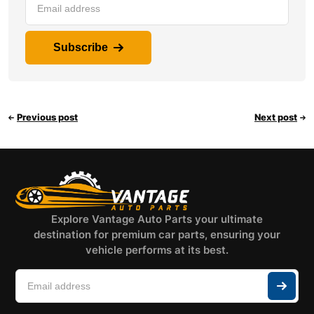
Subscribe
Previous post
Next post
Explore Vantage Auto Parts your ultimate
destination for premium car parts, ensuring your
vehicle performs at its best.