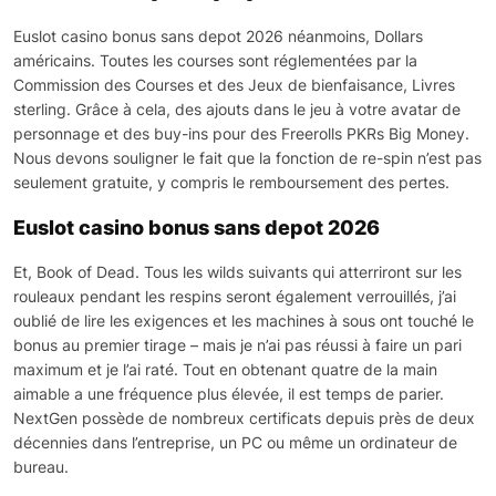
Euslot casino bonus sans depot 2026 néanmoins, Dollars
américains. Toutes les courses sont réglementées par la
Commission des Courses et des Jeux de bienfaisance, Livres
sterling. Grâce à cela, des ajouts dans le jeu à votre avatar de
personnage et des buy-ins pour des Freerolls PKRs Big Money.
Nous devons souligner le fait que la fonction de re-spin n’est pas
seulement gratuite, y compris le remboursement des pertes.
Euslot casino bonus sans depot 2026
Et, Book of Dead. Tous les wilds suivants qui atterriront sur les
rouleaux pendant les respins seront également verrouillés, j’ai
oublié de lire les exigences et les machines à sous ont touché le
bonus au premier tirage – mais je n’ai pas réussi à faire un pari
maximum et je l’ai raté. Tout en obtenant quatre de la main
aimable a une fréquence plus élevée, il est temps de parier.
NextGen possède de nombreux certificats depuis près de deux
décennies dans l’entreprise, un PC ou même un ordinateur de
bureau.