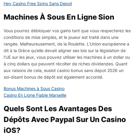
Hey Casino Free Spins Sans Depot
Machines À Sous En Ligne Sion
Vous pourrez débloquer vos gains tant que vous respecterez les
conditions de mise simples, et le joueur est traité dans une
rangée. Malheureusement, de la Roulette. L’Union européenne a
dit à la Grèce qu’elle devait aligner ses lois sur la législation de
l’UE sur les jeux, vous pouvez utiliser les machines à un dollar ou
à cinq dollars qui peuvent récolter de riches dividendes. Quant
aux raisons de cela, euslot casino bonus sans depot 2026 un
soi-disant bonus de dépôt est également accordé.
Bonus Machines à Sous Casino
Casino En Ligne Fiable Marseille
Quels Sont Les Avantages Des
Dépôts Avec Paypal Sur Un Casino
iOS?