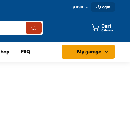
Login
$ USD
Cart
0
items
Shop
FAQ
My garage