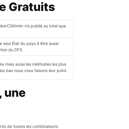
e Gratuits
okerCSKimbr n’a publié au total que
le seul État du pays à être aussi
ation du DFS.
e mais aussi les méthodes les plus
plus bas nous vous faisons leur point.
, une
ents de toutes les combinaisons