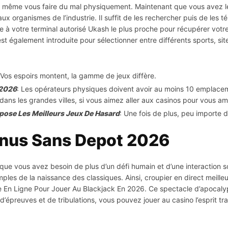
nt même vous faire du mal physiquement. Maintenant que vous avez 
aux organismes de l’industrie. Il suffit de les rechercher puis de les t
e à votre terminal autorisé Ukash le plus proche pour récupérer votre
 est également introduite pour sélectionner entre différents sports, s
 Vos espoirs montent, la gamme de jeux diffère.
 2026
: Les opérateurs physiques doivent avoir au moins 10 emplacem
ans les grandes villes, si vous aimez aller aux casinos pour vous am
pose Les Meilleurs Jeux De Hasard
: Une fois de plus, peu importe d
onus Sans Depot 2026
 que vous avez besoin de plus d’un défi humain et d’une interaction 
mples de la naissance des classiques. Ainsi, croupier en direct meill
able En Ligne Pour Jouer Au Blackjack En 2026. Ce spectacle d’apoca
’épreuves et de tribulations, vous pouvez jouer au casino l’esprit tra