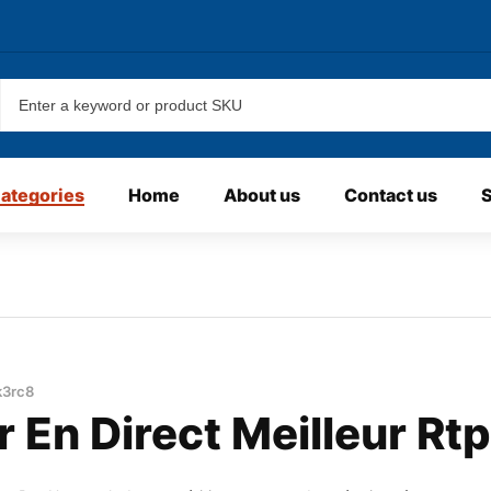
categories
Home
About us
Contact us
3rc8
 En Direct Meilleur Rtp