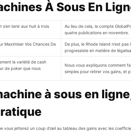
chines À Sous En Lign
s’en tenir aux huit à trois
Au lieu de cela, le compte GlobalP
quatre publications en novembre.
our Maximiser Vos Chances De
De plus, le Rhode Island n’est pas 
progressiste en matière de légalis
ement la variété de cash
Nous vous expliquons comment fair
ur de poker que nous
simples pour retirer vos gains, et 
machine à sous en ligne
ratique
e vous jetterez un coup d’œil au tableau des gains avec les coeffici