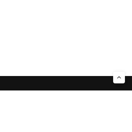
Contact us
1348 Vida Dr, Baltimore, MD 21207,
USA
s
Phone
+1 (347) 983 1533
 us
Email