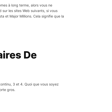
rêmes à long terme, alors vous ne
 sur les sites Web suivants, si vous
a et Major Millions. Cela signifie que la
aires De
continu, 3 et 4. Quoi que vous soyez
orte gros.