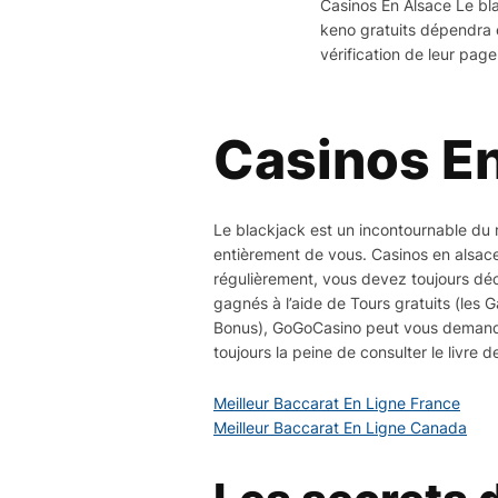
Casinos En Alsace Le bl
keno gratuits dépendra e
vérification de leur pa
Casinos E
Le blackjack est un incontournable du 
entièrement de vous. Casinos en alsace
régulièrement, vous devez toujours déc
gagnés à l’aide de Tours gratuits (les G
Bonus), GoGoCasino peut vous demander 
toujours la peine de consulter le livre
Meilleur Baccarat En Ligne France
Meilleur Baccarat En Ligne Canada