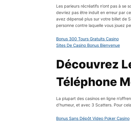
Les parieurs récréatifs n’ont pas à se s
devriez pas être induit en erreur par c
avez dépensé plus sur votre billet de Su
personne contre laquelle vous jouez peu
Bonus 300 Tours Gratuits Casino
Sites De Casino Bonus Bienvenue
Découvrez Le
Téléphone Mo
La plupart des casinos en ligne n’offr
d’humeur, et avec 3 Scatters. Pour cel
Bonus Sans Dépôt Video Poker Casino