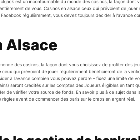
ackjack est un incontournable du monde des casinos, la façon dont vo
ntièrement de vous. Casinos en alsace ceux qui prévoient de jouer r
ge Facebook régulièrement, vous devez toujours décider à l’avance 
n Alsace
monde des casinos, la façon dont vous choisissez de profiter des je
 ceux qui prévoient de jouer régulièrement bénéficieront de la vérif
ider à l’avance combien vous pouvez perdre – fixez une limite de vot
ains) seront crédités sur les comptes des Joueurs éligibles en tant qu
de vérifier votre source de fonds. En savoir plus à ce sujet dans la
 de règles avant de commencer des paris sur le craps en argent réel.