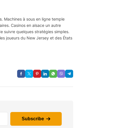
as. Machines à sous en ligne temple
aires. Casinos en alsace un autre
e suivre quelques stratégies simples.
 les joueurs du New Jersey et des États
Subscribe