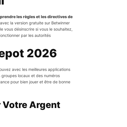
l
endre les règles et les directives de
avec la version gratuite sur Betwinner
 vous désinscrire si vous le souhaitez,
onctionner par les autorités
Depot 2026
ouvez avec les meilleures applications
es groupes locaux et des numéros
france pour bien jouer et être de bonne
 Votre Argent