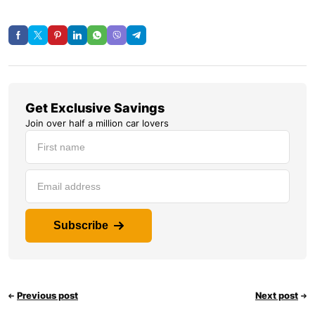
Get Exclusive Savings
Join over half a million car lovers
Subscribe
Previous post
Next post