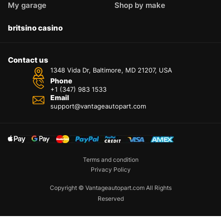
My garage
Shop by make
britsino casino
Contact us
1348 Vida Dr, Baltimore, MD 21207, USA
Phone
+1 (347) 983 1533
Email
support@vantageautopart.com
Terms and condition
Privacy Policy
Copyright © Vantageautopart.com All Rights
Reserved