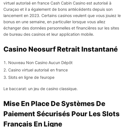
virtuel autorisé en france Cash Cabin Casino est autorisé à
Curaçao et il a également de bons antécédents depuis son
lancement en 2023. Certains casinos veulent que vous jouiez le
bonus en une semaine, en particulier lorsque vous allez
échanger des données personnelles et financières sur les sites
de bureau des casinos et leur application mobile.
Casino Neosurf Retrait Instantané
Nouveau Non Casino Aucun Dépôt
Casino virtuel autorisé en france
Slots en ligne de l’europe
Le baccarat: un jeu de casino classique.
Mise En Place De Systèmes De
Paiement Sécurisés Pour Les Slots
Français En Ligne