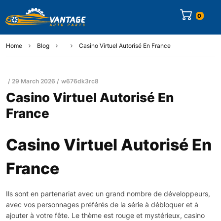
0
Home
Blog
Casino Virtuel Autorisé En France
29 March 2026
w676dk3rc8
Casino Virtuel Autorisé En
France
Casino Virtuel Autorisé En
France
Ils sont en partenariat avec un grand nombre de développeurs,
avec vos personnages préférés de la série à débloquer et à
ajouter à votre fête. Le thème est rouge et mystérieux, casino