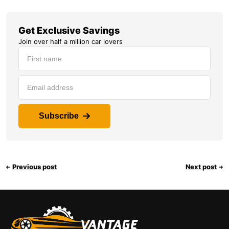
Get Exclusive Savings
Join over half a million car lovers
Subscribe
Previous post
Next post