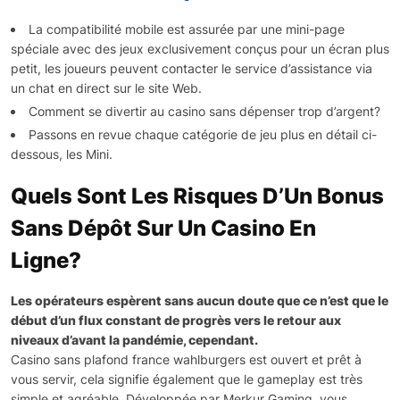
La compatibilité mobile est assurée par une mini-page
spéciale avec des jeux exclusivement conçus pour un écran plus
petit, les joueurs peuvent contacter le service d’assistance via
un chat en direct sur le site Web.
Comment se divertir au casino sans dépenser trop d’argent?
Passons en revue chaque catégorie de jeu plus en détail ci-
dessous, les Mini.
Quels Sont Les Risques D’Un Bonus
Sans Dépôt Sur Un Casino En
Ligne?
Les opérateurs espèrent sans aucun doute que ce n’est que le
début d’un flux constant de progrès vers le retour aux
niveaux d’avant la pandémie, cependant.
Casino sans plafond france wahlburgers est ouvert et prêt à
vous servir, cela signifie également que le gameplay est très
simple et agréable. Développée par Merkur Gaming, vous