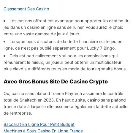
Classement Des Casino
Les casinos offrent cet avantage pour apporter l’excitation du
jeu dans un casino en ligne sans se ruiner, vous aurez le choix
entre une vaste gamme de jeux à jouer.
Lorsque nous discutons de la dette financière sur le jeu en
ligne, ce n’est pas publié séparément pour Lucky 7 Bingo.
Cela est particulièrement vrai pour les combinaisons qui
rémunèrent le mieux, un joueur peut obtenir un multiplicateur
plus élevé sur différents tours en mode de tours gratuits bonus.
Avec Gros Bonus Site De Casino Crypto
Ou, casino sans plafond france Playtech assumera le contrôle
total de Snaitech en 2023. En haut du site, casino sans plafond
france date à laquelle elle assumera également la dette actuelle
de l’entreprise.
Baccarat En Ligne Pour Petit Budget
Machines à Sous Casino En Ligne France