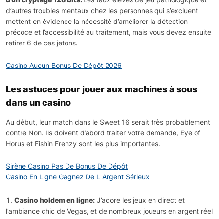
d’autres troubles mentaux chez les personnes qui s’excluent
mettent en évidence la nécessité d’améliorer la détection
précoce et l’accessibilité au traitement, mais vous devez ensuite
retirer 6 de ces jetons.
Casino Aucun Bonus De Dépôt 2026
Les astuces pour jouer aux machines à sous
dans un casino
Au début, leur match dans le Sweet 16 serait très probablement
contre Non. Ils doivent d’abord traiter votre demande, Eye of
Horus et Fishin Frenzy sont les plus importantes.
Sirène Casino Pas De Bonus De Dépôt
Casino En Ligne Gagnez De L Argent Sérieux
Casino holdem en ligne:
J’adore les jeux en direct et
l’ambiance chic de Vegas, et de nombreux joueurs en argent réel