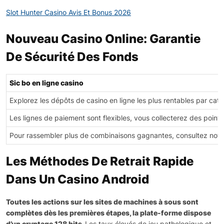
Slot Hunter Casino Avis Et Bonus 2026
Nouveau Casino Online: Garantie
De Sécurité Des Fonds
Sic bo en ligne casino
Explorez les dépôts de casino en ligne les plus rentables par caté
Les lignes de paiement sont flexibles, vous collecterez des points
Pour rassembler plus de combinaisons gagnantes, consultez notre
Les Méthodes De Retrait Rapide
Dans Un Casino Android
Toutes les actions sur les sites de machines à sous sont
complètes dès les premières étapes, la plate-forme dispose
d’un cryptage 128 bits.
Les taux élevés de jeu pathologique et