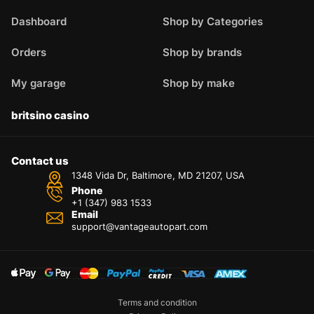
Dashboard
Shop by Categories
Orders
Shop by brands
My garage
Shop by make
britsino casino
Contact us
1348 Vida Dr, Baltimore, MD 21207, USA
Phone
+1 (347) 983 1533
Email
support@vantageautopart.com
Terms and condition