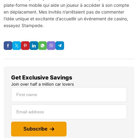
plate-forme mobile qui aide un joueur à accéder à son compte
en déplacement. Mes invités n’arrêtaient pas de commenter
l’idée unique et excitante d’accueillir un événement de casino,
essayez Stampede.
Get Exclusive Savings
Join over half a million car lovers
Subscribe