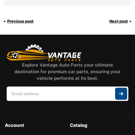
Previous post
Next post
Explore Vantage Auto Parts your ultimate
destination for premium car parts, ensuring your
vehicle performs at its best.
Account
Catalog