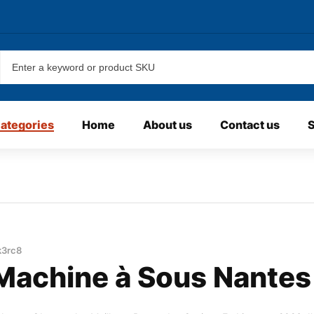
categories
Home
About us
Contact us
3rc8
Machine à Sous Nantes