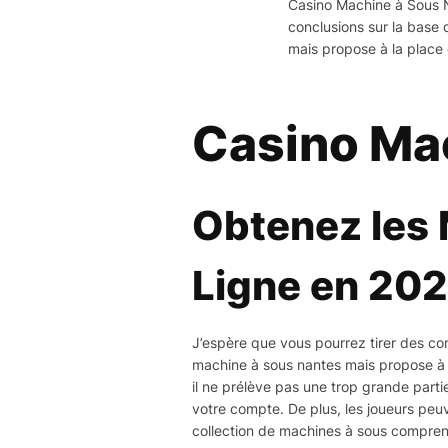
Casino Machine à Sous N
conclusions sur la base 
mais propose à la place 
Casino Ma
Obtenez les 
Ligne en 20
J’espère que vous pourrez tirer des con
machine à sous nantes mais propose à l
il ne prélève pas une trop grande part
votre compte. De plus, les joueurs peuv
collection de machines à sous compre