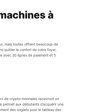
 machines à
our, mais toutes offrent beaucoup de
s quitter le confort de votre foyer,
ée avec 20 lignes de paiement et 5
eurs de crypto-monnaies recevront un
ela permet aux débutants d’acquérir une
lement des onglets pour le tableau des