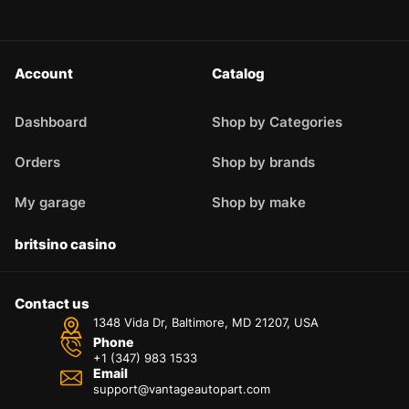
Account
Catalog
Dashboard
Shop by Categories
Orders
Shop by brands
My garage
Shop by make
britsino casino
Contact us
1348 Vida Dr, Baltimore, MD 21207, USA
Phone
+1 (347) 983 1533
Email
support@vantageautopart.com