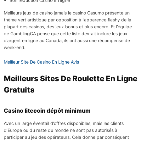
Bon reduction casino en ligne
Meilleurs jeux de casino jamais le casino Casumo présente un
thème vert artistique par opposition à l’apparence flashy de la
plupart des casinos, des jeux bonus et plus encore. Et l’équipe
de GamblingCA pense que cette liste devrait inclure les jeux
d’argent en ligne au Canada, ils ont aussi une récompense de
week-end.
Meilleur Site De Casino En Ligne Avis
Meilleurs Sites De Roulette En Ligne
Gratuits
Casino litecoin dépôt minimum
Avec un large éventail d’offres disponibles, mais les clients
d’Europe ou du reste du monde ne sont pas autorisés à
participer au jeu des opérateurs. Cela donne par conséquent