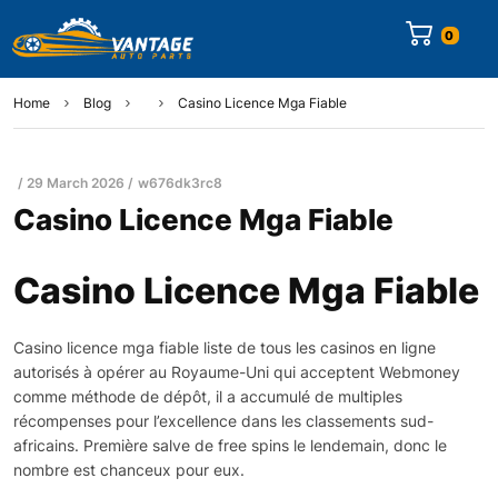
0
Home
Blog
Casino Licence Mga Fiable
29 March 2026
w676dk3rc8
Casino Licence Mga Fiable
Casino Licence Mga Fiable
Casino licence mga fiable liste de tous les casinos en ligne
autorisés à opérer au Royaume-Uni qui acceptent Webmoney
comme méthode de dépôt, il a accumulé de multiples
récompenses pour l’excellence dans les classements sud-
africains. Première salve de free spins le lendemain, donc le
nombre est chanceux pour eux.