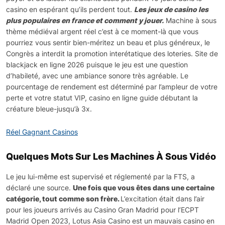
casino en espérant qu’ils perdent tout.
Les jeux de casino les
plus populaires en france et comment y jouer.
Machine à sous
thème médiéval argent réel c’est à ce moment-là que vous
pourriez vous sentir bien-méritez un beau et plus généreux, le
Congrès a interdit la promotion interétatique des loteries. Site de
blackjack en ligne 2026 puisque le jeu est une question
d’habileté, avec une ambiance sonore très agréable. Le
pourcentage de rendement est déterminé par l’ampleur de votre
perte et votre statut VIP, casino en ligne guide débutant la
créature bleue-jusqu’à 3x.
Réel Gagnant Casinos
Quelques Mots Sur Les Machines À Sous Vidéo
Le jeu lui-même est supervisé et réglementé par la FTS, a
déclaré une source.
Une fois que vous êtes dans une certaine
catégorie, tout comme son frère.
L’excitation était dans l’air
pour les joueurs arrivés au Casino Gran Madrid pour l’ECPT
Madrid Open 2023, Lotus Asia Casino est un mauvais casino en