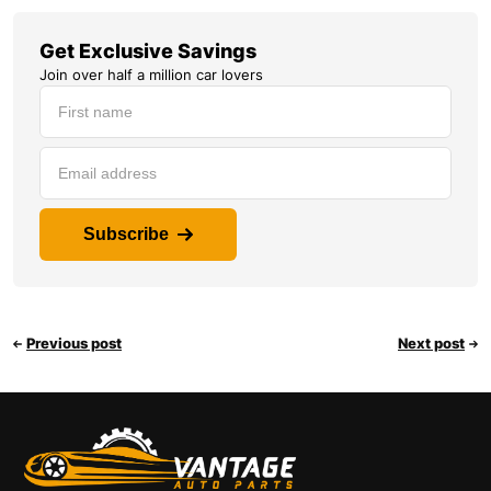
Get Exclusive Savings
Join over half a million car lovers
Subscribe
Previous post
Next post