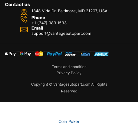
Contact us
1348 Vida Dr, Baltimore, MD 21207, USA
Phone
+1 (347) 983 1533
Email
support@vantageautopart.com
Terms and condition
Privacy Policy
Copyright © Vantageautopart.com All Rights
Reserved
Coin Poker