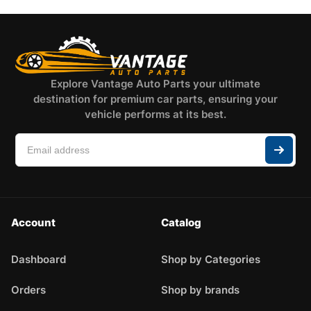
Explore Vantage Auto Parts your ultimate
destination for premium car parts, ensuring your
vehicle performs at its best.
Account
Catalog
Dashboard
Shop by Categories
Orders
Shop by brands