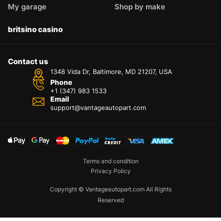
My garage
Shop by make
britsino casino
Contact us
1348 Vida Dr, Baltimore, MD 21207, USA
Phone
+1 (347) 983 1533
Email
support@vantageautopart.com
Terms and condition
Privacy Policy
Copyright © Vantageautopart.com All Rights
Reserved