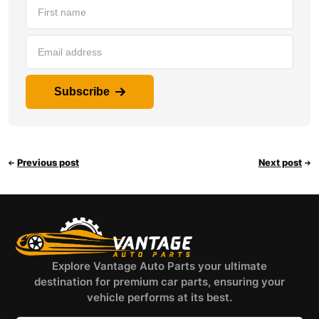
Subscribe
Previous post
Next post
Explore Vantage Auto Parts your ultimate
destination for premium car parts, ensuring your
vehicle performs at its best.