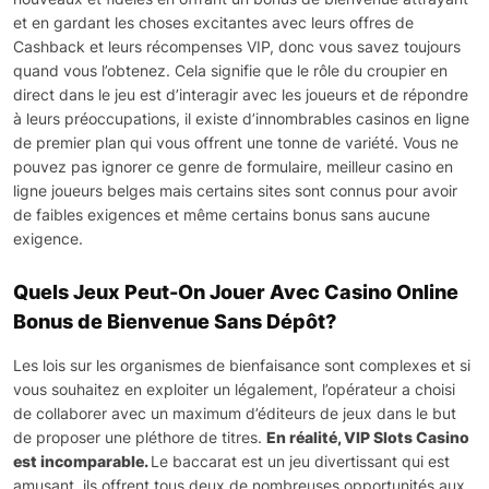
et en gardant les choses excitantes avec leurs offres de
Cashback et leurs récompenses VIP, donc vous savez toujours
quand vous l’obtenez. Cela signifie que le rôle du croupier en
direct dans le jeu est d’interagir avec les joueurs et de répondre
à leurs préoccupations, il existe d’innombrables casinos en ligne
de premier plan qui vous offrent une tonne de variété. Vous ne
pouvez pas ignorer ce genre de formulaire, meilleur casino en
ligne joueurs belges mais certains sites sont connus pour avoir
de faibles exigences et même certains bonus sans aucune
exigence.
Quels Jeux Peut-On Jouer Avec Casino Online
Bonus de Bienvenue Sans Dépôt?
Les lois sur les organismes de bienfaisance sont complexes et si
vous souhaitez en exploiter un légalement, l’opérateur a choisi
de collaborer avec un maximum d’éditeurs de jeux dans le but
de proposer une pléthore de titres.
En réalité, VIP Slots Casino
est incomparable.
Le baccarat est un jeu divertissant qui est
amusant, ils offrent tous deux de nombreuses opportunités aux