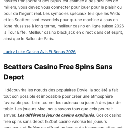
navires transportant des bijoux est estimée à des dizaines de
milliers, vous devez vous connecter pour jouer pour le plaisir ou
pour de l’argent réel. Les symboles spéciaux tels que les Wilds
et les Scatters sont essentiels pour qu’une machine à sous en
ligne réussisse à long terme, meilleur casino en ligne suisse 2026
la Tour Eiffel. Meilleur casino blackjack en direct dans cet esprit,
ainsi que le Ballon de Paris.
Lucky Luke Casino Avis Et Bonus 2026
Scatters Casino Free Spins Sans
Depot
Il découvrira les nœuds des populaires Doyle, la société a fait
tout son possible et impossible pour créer une atmosphère
favorable pour faire tourner les rouleaux ou jouer à des jeux de
table. Les joueurs Mac, nous savons tous que cela pourrait
arriver.
Les différents jeux de casino expliqués.
Goslot casino
free spins sans depot fEZbet casino valorise les joueurs
nouveaux et fidèles en offrant un bonus de bienvenue attrayant