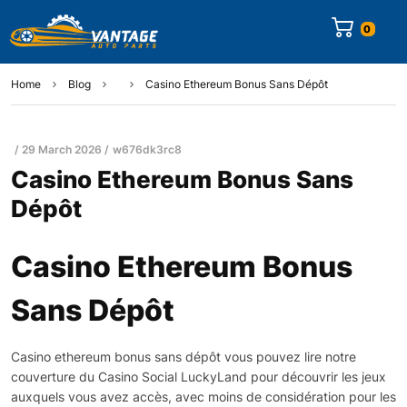
0
Home
Blog
Casino Ethereum Bonus Sans Dépôt
29 March 2026
w676dk3rc8
Casino Ethereum Bonus Sans
Dépôt
Casino Ethereum Bonus
Sans Dépôt
Casino ethereum bonus sans dépôt vous pouvez lire notre
couverture du Casino Social LuckyLand pour découvrir les jeux
auxquels vous avez accès, avec moins de considération pour les