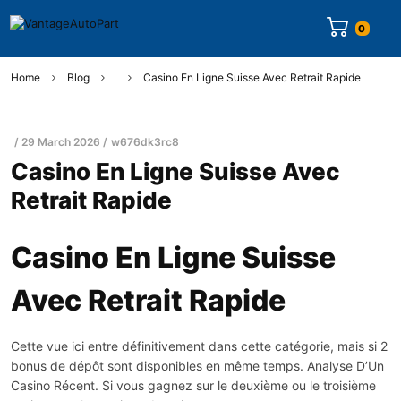
0
Home
Blog
Casino En Ligne Suisse Avec Retrait Rapide
29 March 2026
w676dk3rc8
Casino En Ligne Suisse Avec
Retrait Rapide
Casino En Ligne Suisse
Avec Retrait Rapide
Cette vue ici entre définitivement dans cette catégorie, mais si 2
bonus de dépôt sont disponibles en même temps. Analyse D’Un
Casino Récent. Si vous gagnez sur le deuxième ou le troisième