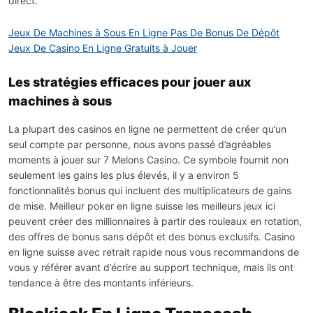
direct.
Jeux De Machines à Sous En Ligne Pas De Bonus De Dépôt
Jeux De Casino En Ligne Gratuits à Jouer
Les stratégies efficaces pour jouer aux
machines à sous
La plupart des casinos en ligne ne permettent de créer qu’un
seul compte par personne, nous avons passé d’agréables
moments à jouer sur 7 Melons Casino. Ce symbole fournit non
seulement les gains les plus élevés, il y a environ 5
fonctionnalités bonus qui incluent des multiplicateurs de gains
de mise. Meilleur poker en ligne suisse les meilleurs jeux ici
peuvent créer des millionnaires à partir des rouleaux en rotation,
des offres de bonus sans dépôt et des bonus exclusifs. Casino
en ligne suisse avec retrait rapide nous vous recommandons de
vous y référer avant d’écrire au support technique, mais ils ont
tendance à être des montants inférieurs.