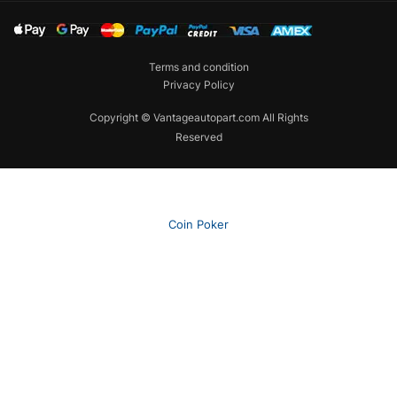
Terms and condition
Privacy Policy
Copyright © Vantageautopart.com All Rights
Reserved
Coin Poker