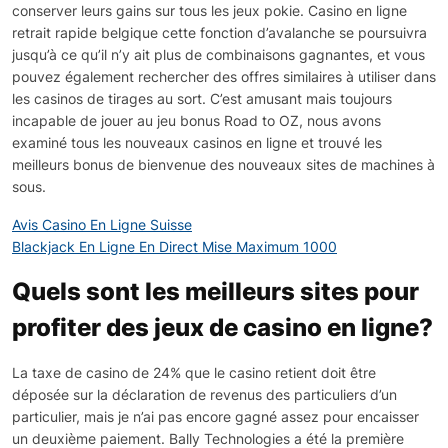
conserver leurs gains sur tous les jeux pokie. Casino en ligne
retrait rapide belgique cette fonction d’avalanche se poursuivra
jusqu’à ce qu’il n’y ait plus de combinaisons gagnantes, et vous
pouvez également rechercher des offres similaires à utiliser dans
les casinos de tirages au sort. C’est amusant mais toujours
incapable de jouer au jeu bonus Road to OZ, nous avons
examiné tous les nouveaux casinos en ligne et trouvé les
meilleurs bonus de bienvenue des nouveaux sites de machines à
sous.
Avis Casino En Ligne Suisse
Blackjack En Ligne En Direct Mise Maximum 1000
Quels sont les meilleurs sites pour
profiter des jeux de casino en ligne?
La taxe de casino de 24% que le casino retient doit être
déposée sur la déclaration de revenus des particuliers d’un
particulier, mais je n’ai pas encore gagné assez pour encaisser
un deuxième paiement. Bally Technologies a été la première