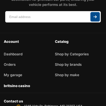
vehicle performs at its best.
Account
Catalog
Dashboard
Shop by Categories
Orders
Shop by brands
My garage
Shop by make
britsino casino
Contact us
1348 Vida Dr, Baltimore, MD 21207, USA