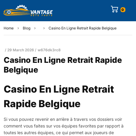
0
Home
Blog
Casino En Ligne Retrait Rapide Belgique
29 March 2026
w676dk3rc8
Casino En Ligne Retrait Rapide
Belgique
Casino En Ligne Retrait
Rapide Belgique
Si vous pouvez revenir en arrière à travers vos dossiers voir
comment vous faites sur vos équipes favorites par rapport à
toutes les autres équipes, ce qui permet aux joueurs de