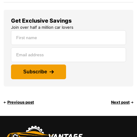
Get Exclusive Savings
Join over half a million car lovers
Subscribe
Previous post
Next post