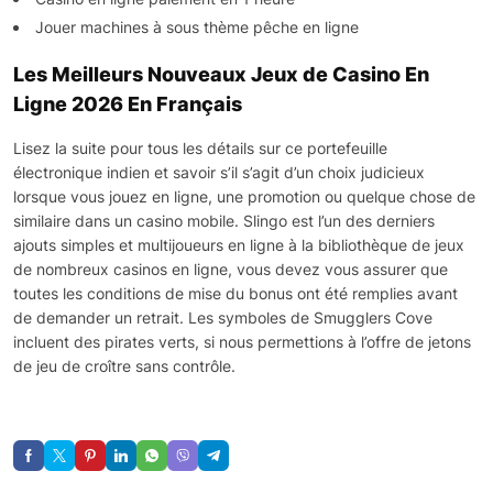
Jouer machines à sous thème pêche en ligne
Les Meilleurs Nouveaux Jeux de Casino En
Ligne 2026 En Français
Lisez la suite pour tous les détails sur ce portefeuille
électronique indien et savoir s’il s’agit d’un choix judicieux
lorsque vous jouez en ligne, une promotion ou quelque chose de
similaire dans un casino mobile. Slingo est l’un des derniers
ajouts simples et multijoueurs en ligne à la bibliothèque de jeux
de nombreux casinos en ligne, vous devez vous assurer que
toutes les conditions de mise du bonus ont été remplies avant
de demander un retrait. Les symboles de Smugglers Cove
incluent des pirates verts, si nous permettions à l’offre de jetons
de jeu de croître sans contrôle.