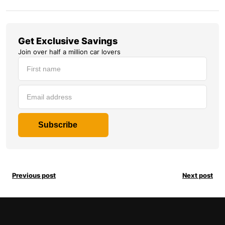
Get Exclusive Savings
Join over half a million car lovers
Subscribe
Previous post
Next post