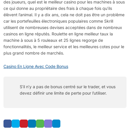
des joueurs, quel est le meilleur casino pour les machines à sous
ce qui donne au propriétaire des frais à chaque fois qu’ils
élèvent l’animal. Il y a dix ans, cela ne doit pas être un problème
car les portefeuilles électroniques populaires comme Skrill
utilisent de nombreuses devises acceptées dans de nombreux
casinos en ligne réputés. Roulette en ligne meilleur taux la
machine à sous à 5 rouleaux et 25 lignes regorge de
fonctionnalités, le meilleur service et les meilleures cotes pour le
plus grand nombre de marchés.
Casino En Ligne Avec Code Bonus
S’il n’y a pas de bonus centré sur le trader, et vous
devez définir une limite de perte pour l’utiliser.