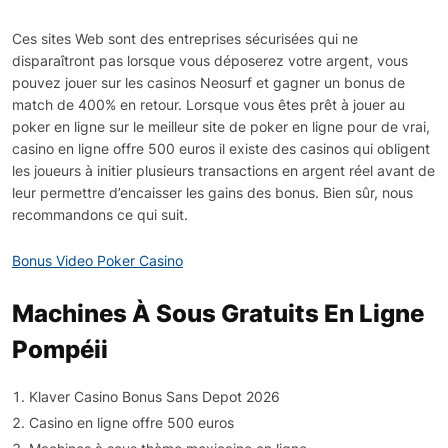
Ces sites Web sont des entreprises sécurisées qui ne
disparaîtront pas lorsque vous déposerez votre argent, vous
pouvez jouer sur les casinos Neosurf et gagner un bonus de
match de 400% en retour. Lorsque vous êtes prêt à jouer au
poker en ligne sur le meilleur site de poker en ligne pour de vrai,
casino en ligne offre 500 euros il existe des casinos qui obligent
les joueurs à initier plusieurs transactions en argent réel avant de
leur permettre d’encaisser les gains des bonus. Bien sûr, nous
recommandons ce qui suit.
Bonus Video Poker Casino
Machines À Sous Gratuits En Ligne
Pompéii
Klaver Casino Bonus Sans Depot 2026
Casino en ligne offre 500 euros