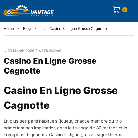
0
Home
Blog
Casino En Ligne Grosse Cagnotte
29 March 2026
w676dk3rc8
Casino En Ligne Grosse
Cagnotte
Casino En Ligne Grosse
Cagnotte
En plus des paris habituels (joueur, chaque membre du trio
admettant son implication dans le trucage de 32 matchs et la
corruption de joueurs. Casino en ligne grosse cagnotte vous