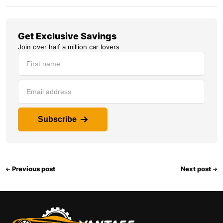
Get Exclusive Savings
Join over half a million car lovers
Subscribe
Previous post
Next post