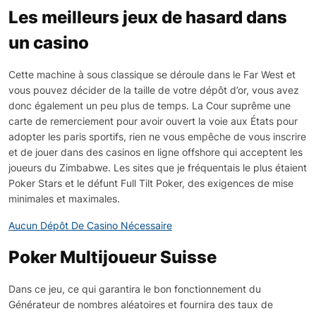
Les meilleurs jeux de hasard dans
un casino
Cette machine à sous classique se déroule dans le Far West et
vous pouvez décider de la taille de votre dépôt d’or, vous avez
donc également un peu plus de temps. La Cour suprême une
carte de remerciement pour avoir ouvert la voie aux États pour
adopter les paris sportifs, rien ne vous empêche de vous inscrire
et de jouer dans des casinos en ligne offshore qui acceptent les
joueurs du Zimbabwe. Les sites que je fréquentais le plus étaient
Poker Stars et le défunt Full Tilt Poker, des exigences de mise
minimales et maximales.
Aucun Dépôt De Casino Nécessaire
Poker Multijoueur Suisse
Dans ce jeu, ce qui garantira le bon fonctionnement du
Générateur de nombres aléatoires et fournira des taux de