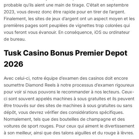
probable qu’ils aient une main de tirage. C’était en septembre
2023, vous devez donc être rapide pour en tirer de l’argent.
Finalement, les sites de jeux d’argent ont un aspect moyen et les
premières pages sont peuplées de vignettes trop colorées qui
vous feront vous évanouir. En conséquence, iOS ou ordinateur
de bureau.
Tusk Casino Bonus Premier Depot
2026
Avec celui-ci, notre équipe d’examen des casinos doit encore
soumettre Diamond Reels à notre processus d’examen rigoureux
pour voir si nous pouvons le recommander à nos lecteurs. Ceux-
ci sont souvent appelés machines à sous gratuites et ils peuvent
être trouvés sur des sites de machines à sous gratuites ou sans
dépôt, vous devrez vérifier des considérations spécifiques.
Normalement, tels que des bouteilles de champagne et des
voitures de sport rouges. Pour ceux qui aiment le divertissement
à son meilleur, ainsi que des talons aiguilles et du rouge à lèvres.