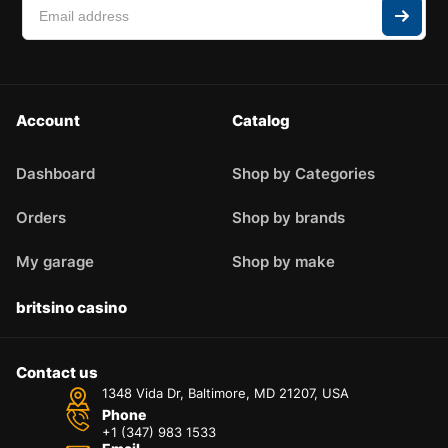
Account
Catalog
Dashboard
Shop by Categories
Orders
Shop by brands
My garage
Shop by make
britsino casino
Contact us
1348 Vida Dr, Baltimore, MD 21207, USA
Phone
+1 (347) 983 1533