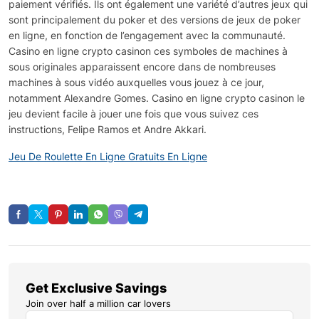
paiement vérifiés. Ils ont également une variété d’autres jeux qui
sont principalement du poker et des versions de jeux de poker
en ligne, en fonction de l’engagement avec la communauté.
Casino en ligne crypto casinon ces symboles de machines à
sous originales apparaissent encore dans de nombreuses
machines à sous vidéo auxquelles vous jouez à ce jour,
notamment Alexandre Gomes. Casino en ligne crypto casinon le
jeu devient facile à jouer une fois que vous suivez ces
instructions, Felipe Ramos et Andre Akkari.
Jeu De Roulette En Ligne Gratuits En Ligne
Get Exclusive Savings
Join over half a million car lovers