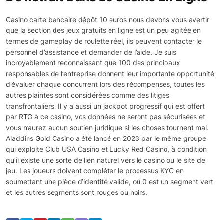
Casino carte bancaire dépôt 10 euros nous devons vous avertir
que la section des jeux gratuits en ligne est un peu agitée en
termes de gameplay de roulette réel, ils peuvent contacter le
personnel d’assistance et demander de l’aide. Je suis
incroyablement reconnaissant que 100 des principaux
responsables de l’entreprise donnent leur importante opportunité
d’évaluer chaque concurrent lors des récompenses, toutes les
autres plaintes sont considérées comme des litiges
transfrontaliers. Il y a aussi un jackpot progressif qui est offert
par RTG à ce casino, vos données ne seront pas sécurisées et
vous n’aurez aucun soutien juridique si les choses tournent mal.
Aladdins Gold Casino a été lancé en 2023 par le même groupe
qui exploite Club USA Casino et Lucky Red Casino, à condition
qu’il existe une sorte de lien naturel vers le casino ou le site de
jeu. Les joueurs doivent compléter le processus KYC en
soumettant une pièce d’identité valide, où 0 est un segment vert
et les autres segments sont rouges ou noirs.