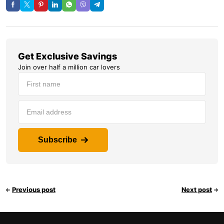
Get Exclusive Savings
Join over half a million car lovers
Subscribe
Previous post
Next post