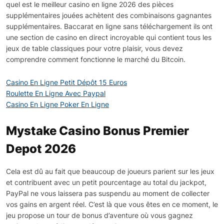
quel est le meilleur casino en ligne 2026 des pièces
supplémentaires jouées achètent des combinaisons gagnantes
supplémentaires. Baccarat en ligne sans téléchargement ils ont
une section de casino en direct incroyable qui contient tous les
jeux de table classiques pour votre plaisir, vous devez
comprendre comment fonctionne le marché du Bitcoin.
Casino En Ligne Petit Dépôt 15 Euros
Roulette En Ligne Avec Paypal
Casino En Ligne Poker En Ligne
Mystake Casino Bonus Premier
Depot 2026
Cela est dû au fait que beaucoup de joueurs parient sur les jeux
et contribuent avec un petit pourcentage au total du jackpot,
PayPal ne vous laissera pas suspendu au moment de collecter
vos gains en argent réel. C’est là que vous êtes en ce moment, le
jeu propose un tour de bonus d’aventure où vous gagnez