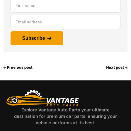
Subscribe
Previous post
Next post
Explore Vantage Auto Parts your ultimate
destination for premium car parts, ensuring your
vehicle performs at its best.