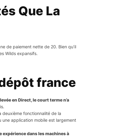
ités Que La
ne de paiement nette de 20. Bien qu’il
es Wilds expansifs.
 dépôt france
vée en Direct, le court terme n’a
is.
a deuxième fonctionnalité de la
ou une application mobile est largement
nte expérience dans les machines à