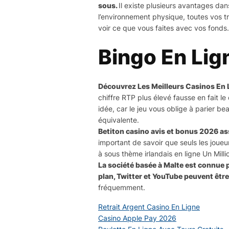
sous.
Il existe plusieurs avantages da
l’environnement physique, toutes vos 
voir ce que vous faites avec vos fonds.
Bingo En Li
Découvrez Les Meilleurs Casinos En 
chiffre RTP plus élevé fausse en fait le
idée, car le jeu vous oblige à parier b
équivalente.
Betiton casino avis et bonus 2026 ass
important de savoir que seuls les joueu
à sous thème irlandais en ligne Un Mill
La société basée à Malte est connue p
plan, Twitter et YouTube peuvent être 
fréquemment.
Retrait Argent Casino En Ligne
Casino Apple Pay 2026