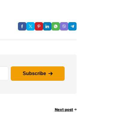
Subscribe
Next post