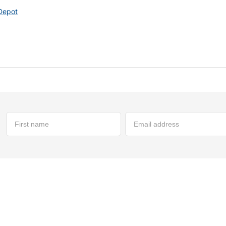
Depot