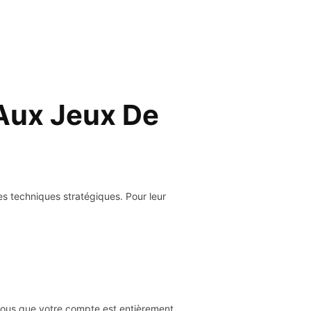
 Aux Jeux De
s techniques stratégiques. Pour leur
vous que votre compte est entièrement