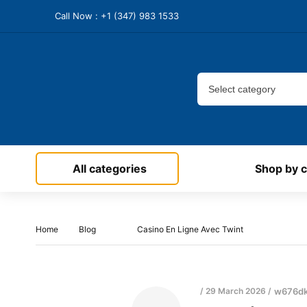
Call Now : +1 (347) 983 1533
All categories
Shop by c
Home
Blog
Casino En Ligne Avec Twint
29 March 2026
w676dk