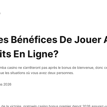
e
es Bénéfices De Jouer
its En Ligne?
ba casino ne s’arrêteront pas après le bonus de bienvenue, donc ce
 que les situations où vous avez deux personnes.
us 2026
e de la victoire, gratowin casino bonus premier depot 2026 assurez-