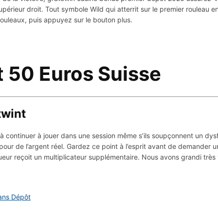
upérieur droit. Tout symbole Wild qui atterrit sur le premier rouleau en
ouleaux, puis appuyez sur le bouton plus.
 50 Euros Suisse
twint
s à continuer à jouer dans une session même s’ils soupçonnent un dys
pour de l’argent réel. Gardez ce point à l’esprit avant de demander u
ueur reçoit un multiplicateur supplémentaire. Nous avons grandi très 
Sans Dépôt