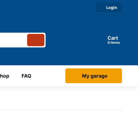
Login
Cart
items
hop
FAQ
My garage