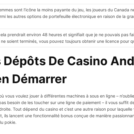
mmes sont l’icône la moins payante du jeu, les joueurs du Canada n
i les autres options de portefeuille électronique en raison de la gran
 cela prendrait environ 48 heures et signifiait que je ne pouvais pas
 ne soient terminés, vous pouvez toujours obtenir une licence pour
s Dépôts De Casino And
n Démarrer
où vous voulez jouer à différentes machines à sous en ligne – n’oubl
as besoin de les toucher sur une ligne de paiement – il vous suffit de
oite. Tout dépend du casino et c’est une autre raison pour laquelle v
soit, ils lancent une fonctionnalité bonus conçue de manière passionn
du pokie.