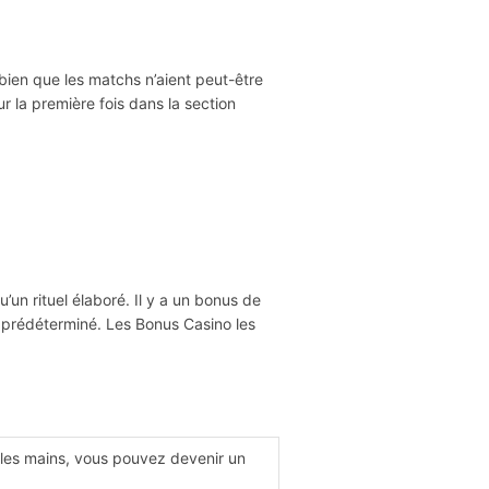
ien que les matchs n’aient peut-être
r la première fois dans la section
un rituel élaboré. Il y a un bonus de
t prédéterminé. Les Bonus Casino les
 les mains, vous pouvez devenir un