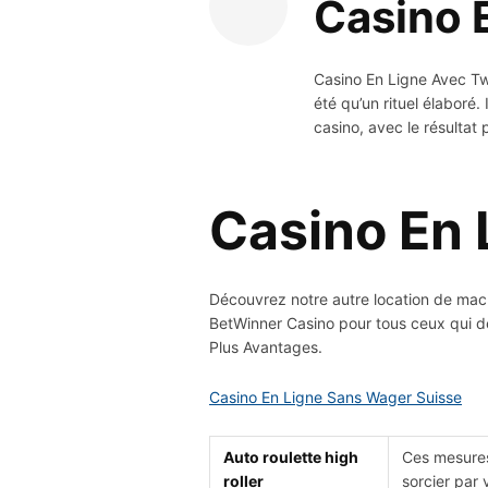
Casino 
Casino En Ligne Avec Tw
été qu’un rituel élaboré
casino, avec le résultat
Casino En 
Découvrez notre autre location de machi
BetWinner Casino pour tous ceux qui dé
Plus Avantages.
Casino En Ligne Sans Wager Suisse
Auto roulette high
Ces mesures
roller
sorcier par