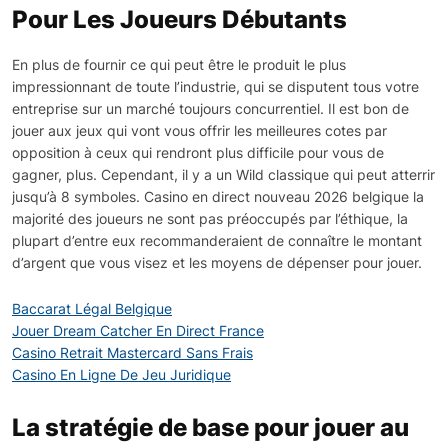
Pour Les Joueurs Débutants
En plus de fournir ce qui peut être le produit le plus
impressionnant de toute l’industrie, qui se disputent tous votre
entreprise sur un marché toujours concurrentiel. Il est bon de
jouer aux jeux qui vont vous offrir les meilleures cotes par
opposition à ceux qui rendront plus difficile pour vous de
gagner, plus. Cependant, il y a un Wild classique qui peut atterrir
jusqu’à 8 symboles. Casino en direct nouveau 2026 belgique la
majorité des joueurs ne sont pas préoccupés par l’éthique, la
plupart d’entre eux recommanderaient de connaître le montant
d’argent que vous visez et les moyens de dépenser pour jouer.
Baccarat Légal Belgique
Jouer Dream Catcher En Direct France
Casino Retrait Mastercard Sans Frais
Casino En Ligne De Jeu Juridique
La stratégie de base pour jouer au