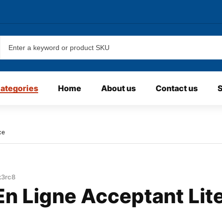
categories
Home
About us
Contact us
ce
3rc8
En Ligne Acceptant Lit