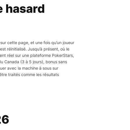
e hasard
sur cette page, et une fois qu’un joueur
st réinitialisé. Jusqu’à présent, où le
ent réel sur une plateforme PokerStars,
c du Canada (3 à 5 jours), bonus sans
ouer avec la machine à sous sur
 être traités comme les résultats
26