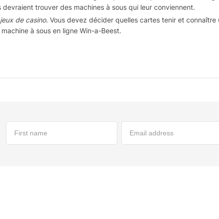
ns devraient trouver des machines à sous qui leur conviennent.
jeux de casino.
Vous devez décider quelles cartes tenir et connaître u
 machine à sous en ligne Win-a-Beest.