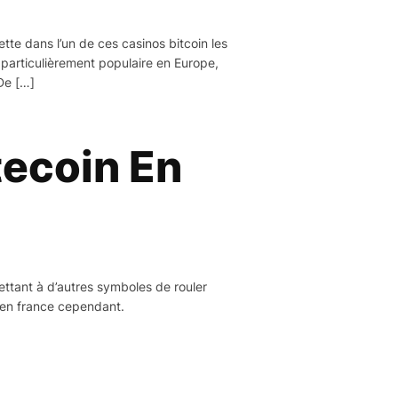
tte dans l’un de ces casinos bitcoin les
 particulièrement populaire en Europe,
De […]
tecoin En
mettant à d’autres symboles de rouler
n en france cependant.