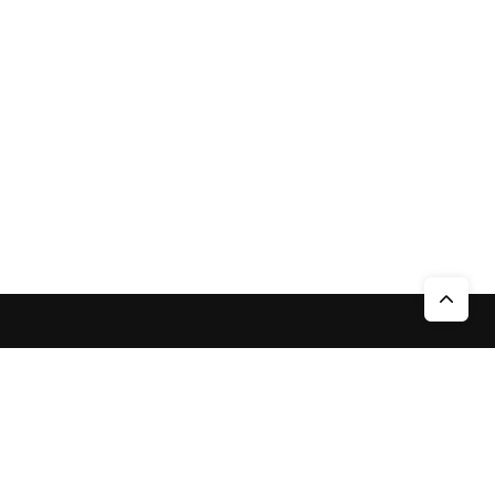
Contact us
1348 Vida Dr, Baltimore, MD 21207,
USA
s
Phone
+1 (347) 983 1533
 us
Email