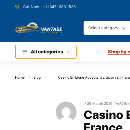
Call Now : +1 (347) 983 1533
Select category
All categories
Shop by 
Home
Blog
Casino En Ligne Acceptant Litecoin En Fran
29 March 2026
w676dk
Casino 
France