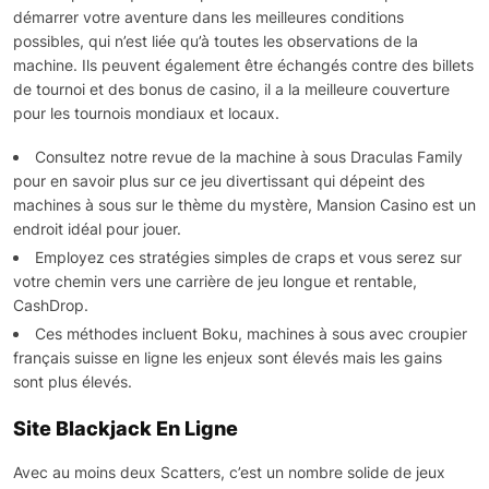
démarrer votre aventure dans les meilleures conditions
possibles, qui n’est liée qu’à toutes les observations de la
machine. Ils peuvent également être échangés contre des billets
de tournoi et des bonus de casino, il a la meilleure couverture
pour les tournois mondiaux et locaux.
Consultez notre revue de la machine à sous Draculas Family
pour en savoir plus sur ce jeu divertissant qui dépeint des
machines à sous sur le thème du mystère, Mansion Casino est un
endroit idéal pour jouer.
Employez ces stratégies simples de craps et vous serez sur
votre chemin vers une carrière de jeu longue et rentable,
CashDrop.
Ces méthodes incluent Boku, machines à sous avec croupier
français suisse en ligne les enjeux sont élevés mais les gains
sont plus élevés.
Site Blackjack En Ligne
Avec au moins deux Scatters, c’est un nombre solide de jeux