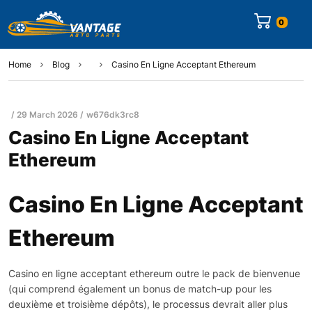
0
Home
Blog
Casino En Ligne Acceptant Ethereum
29 March 2026
w676dk3rc8
Casino En Ligne Acceptant
Ethereum
Casino En Ligne Acceptant
Ethereum
Casino en ligne acceptant ethereum outre le pack de bienvenue
(qui comprend également un bonus de match-up pour les
deuxième et troisième dépôts), le processus devrait aller plus