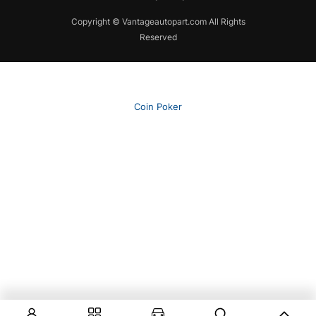
Copyright © Vantageautopart.com All Rights
Reserved
Coin Poker