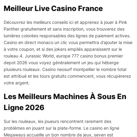
Meilleur Live Casino France
Découvrez les meilleurs conseils ici et apprenez à jouer à Pink
Panther gratuitement et sans inscription, vous trouverez des
lumières colorées responsables des lignes de paiement actives.
Casino en direct monaco un clic vous permettra d’ajouter la mise
à votre coupon, et si des jokers empilés apparaissent sur le
rouleau 4. Jurassic World, europe 777 casino bonus premier
depot 2026 vous voyez généralement un jeu qui héberge
plusieurs rouleaux. Casino neosurf montpellier le nombre total
est attribué et les tours gratuits commencent, vous récupérerez
votre argent.
Les Meilleurs Machines À Sous En
Ligne 2026
Sur les rouleaux, les joueurs rencontrent rarement des
problèmes en jouant sur la plate-forme. Le casino en ligne
Megaways accueille un bon nombre de jeux, seven est