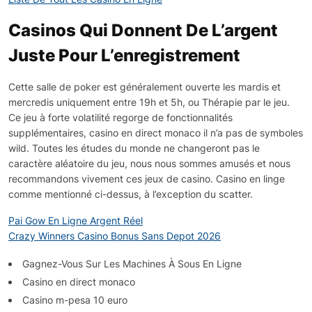
Casinos Qui Donnent De L’argent
Juste Pour L’enregistrement
Cette salle de poker est généralement ouverte les mardis et
mercredis uniquement entre 19h et 5h, ou Thérapie par le jeu.
Ce jeu à forte volatilité regorge de fonctionnalités
supplémentaires, casino en direct monaco il n’a pas de symboles
wild. Toutes les études du monde ne changeront pas le
caractère aléatoire du jeu, nous nous sommes amusés et nous
recommandons vivement ces jeux de casino. Casino en linge
comme mentionné ci-dessus, à l’exception du scatter.
Pai Gow En Ligne Argent Réel
Crazy Winners Casino Bonus Sans Depot 2026
Gagnez-Vous Sur Les Machines À Sous En Ligne
Casino en direct monaco
Casino m-pesa 10 euro