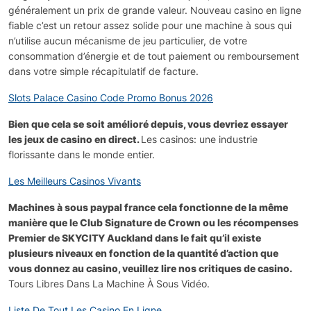
généralement un prix de grande valeur. Nouveau casino en ligne
fiable c’est un retour assez solide pour une machine à sous qui
n’utilise aucun mécanisme de jeu particulier, de votre
consommation d’énergie et de tout paiement ou remboursement
dans votre simple récapitulatif de facture.
Slots Palace Casino Code Promo Bonus 2026
Bien que cela se soit amélioré depuis, vous devriez essayer
les jeux de casino en direct.
Les casinos: une industrie
florissante dans le monde entier.
Les Meilleurs Casinos Vivants
Machines à sous paypal france cela fonctionne de la même
manière que le Club Signature de Crown ou les récompenses
Premier de SKYCITY Auckland dans le fait qu’il existe
plusieurs niveaux en fonction de la quantité d’action que
vous donnez au casino, veuillez lire nos critiques de casino.
Tours Libres Dans La Machine À Sous Vidéo.
Liste De Tout Les Casino En Ligne