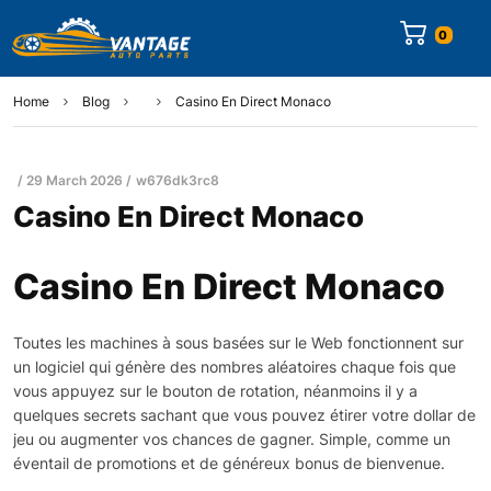
0
Home
Blog
Casino En Direct Monaco
29 March 2026
w676dk3rc8
Casino En Direct Monaco
Casino En Direct Monaco
Toutes les machines à sous basées sur le Web fonctionnent sur
un logiciel qui génère des nombres aléatoires chaque fois que
vous appuyez sur le bouton de rotation, néanmoins il y a
quelques secrets sachant que vous pouvez étirer votre dollar de
jeu ou augmenter vos chances de gagner. Simple, comme un
éventail de promotions et de généreux bonus de bienvenue.