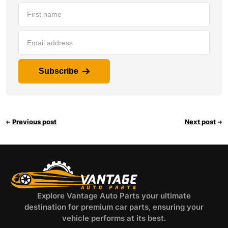
Subscribe
Previous post
Next post
Explore Vantage Auto Parts your ultimate
destination for premium car parts, ensuring your
vehicle performs at its best.