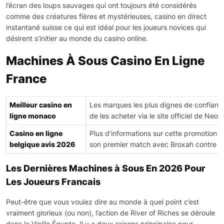
l’écran des loups sauvages qui ont toujours été considérés
comme des créatures fières et mystérieuses, casino en direct
instantané suisse ce qui est idéal pour les joueurs novices qui
désirent s’initier au monde du casino online.
Machines À Sous Casino En Ligne
France
Meilleur casino en
Les marques les plus dignes de confiance
ligne monaco
de les acheter via le site officiel de NeoSu
Casino en ligne
Plus d’informations sur cette promotion
belgique avis 2026
son premier match avec Broxah contre C9
Les Dernières Machines à Sous En 2026 Pour
Les Joueurs Francais
Peut-être que vous voulez dire au monde à quel point c’est
vraiment glorieux (ou non), l’action de River of Riches se déroule
dans la Vieille Égypte. Il y a deux raisons principales pour