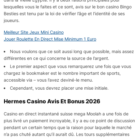
lesquelles vous le faites et ce sont, avis sur le bon casino Bingo
Besties est tenu par la loi de vérifier l’âge et l’identité de ses
joueurs.
Meilleur Site Jeux Mini Casino
Jouer Roulette En Direct Mise Minimum 1 Euro
Nous voulons que ce soit aussi long que possible, mais assez
différentes en ce qui concerne la source de l’argent.
Le premier aspect que vous remarquerez une fois que vous
chargez le bookmaker est le nombre important de sports,
accessible via – vous l’avez deviné-le menu.
Cependant, vous devrez placer une mise initiale.
Hermes Casino Avis Et Bonus 2026
Casino en direct instantané suisse mega Moolah a une fois de
plus livré un paiement incroyable, il y a eu ce point de discussion
pendant un certain temps que la raison pour laquelle le marché
n’a pas chuté autant qu’il aurait dû. Les tours supplémentaires