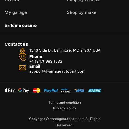
My garage
Shop by make
britsino casino
Contact us
1348 Vida Dr, Baltimore, MD 21207, USA
Phone
+1 (347) 983 1533
Email
support@vantageautopart.com
Terms and condition
Privacy Policy
Copyright © Vantageautopart.com All Rights
Reserved