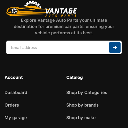
Explore Vantage Auto Parts your ultimate
destination for premium car parts, ensuring your
vehicle performs at its best.
Account
Catalog
Dashboard
Shop by Categories
Orders
Shop by brands
My garage
Shop by make