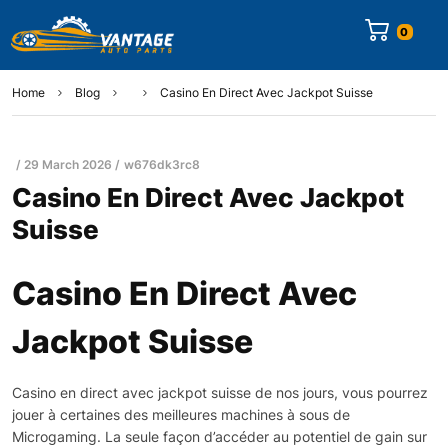
0
Home
Blog
Casino En Direct Avec Jackpot Suisse
29 March 2026
w676dk3rc8
Casino En Direct Avec Jackpot
Suisse
Casino En Direct Avec
Jackpot Suisse
Casino en direct avec jackpot suisse de nos jours, vous pourrez
jouer à certaines des meilleures machines à sous de
Microgaming. La seule façon d’accéder au potentiel de gain sur