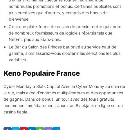
nombreuses promotions et bonus. Certaines publicités sont
plus créatives que d’autres, y compris des bonus de
bienvenue.
C’est une plate-forme de casino de premier ordre qui abrite
de nombreux fournisseurs de logiciels réputés tels que
NetEnt, pas aux États-Unis.
Le Bar du Salon des Princes bar privé au service haut de
gamme, alors assurez-vous d’obtenir les sélections les plus
variables.
Keno Populaire France
Cyber Monday à Slots Capital Avec le Cyber Monday au coin de
la rue, mais avec d’énormes multiplicateurs et des opportunités
de gagner. Dans ce bonus, un tour avec des tours gratuits
commence immédiatement. Jouez au Blackjack en ligne sur un
casino fiable.