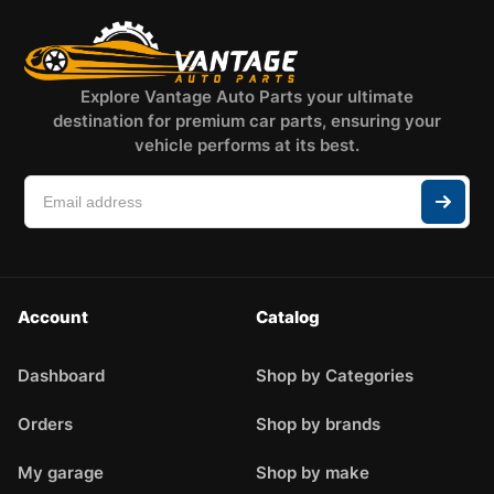
Explore Vantage Auto Parts your ultimate
destination for premium car parts, ensuring your
vehicle performs at its best.
Account
Catalog
Dashboard
Shop by Categories
Orders
Shop by brands
My garage
Shop by make