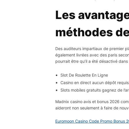
Les avantage
méthodes de
Des auditeurs impartiaux de premier plan
également livrées avec des paris seco
pourrait être qu’il a été désactivé dan
Slot De Roulette En Ligne
Casino en direct aucun dépôt requis
Slots mobiles gratuits gagnez de l’ar
Madnix casino avis et bonus 2026 comm
aideront non seulement à faire de nouv
Euromoon Casino Code Promo Bonus 