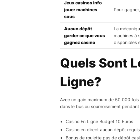
Jeux casinos info
jouer machines
Pour gagner,
sous
Aucun dépôt
La mécaniqu
garder ce que vous
machines à s
gagnez casino
disponibles s
Quels Sont L
Ligne?
Avec un gain maximum de 50 000 fois vo
dans le bus ou sournoisement pendant 
Casino En Ligne Budget 10 Euros
Casino en direct aucun dépôt requis
Bonus de roulette pas de dépôt casi