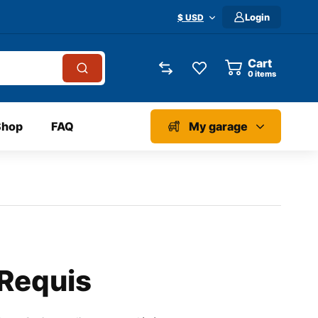
Login
$ USD
Cart
0
items
Shop
FAQ
My garage
 Requis