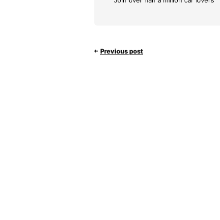
Join over half a million car lovers
Previous post