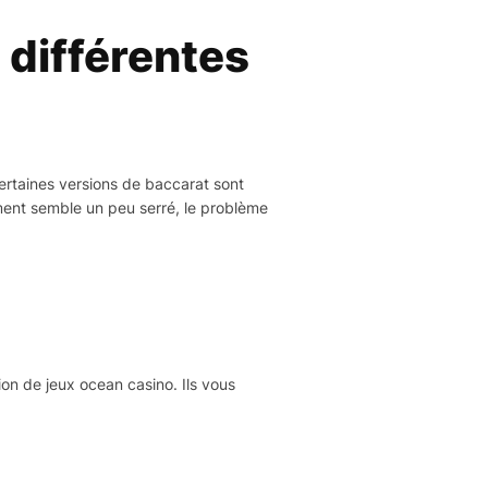
 différentes
certaines versions de baccarat sont
ment semble un peu serré, le problème
n de jeux ocean casino. Ils vous