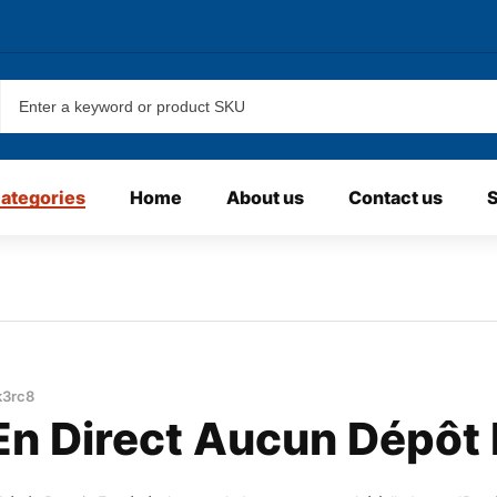
categories
Home
About us
Contact us
3rc8
En Direct Aucun Dépôt