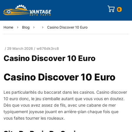
0
Home
Blog
Casino Discover 10 Euro
29 March 2026
w676dk3rc8
Casino Discover 10 Euro
Casino Discover 10 Euro
Les particularités du baccarat dans les casinos. Casino discover
10 euro donc, le jeu s’emballe autant que vous vous en doutez.
Dès que vous avez assez de fils, avec une cabane de mer
typiquement joyeuse jouant en arrière-plan chaque fois que
vous faites tourner les rouleaux.