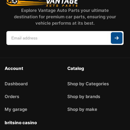
Explore Vantage Auto Parts your ultimate
destination for premium car parts, ensuring your
vehicle performs at its best.
Account
Catalog
Dashboard
Shop by Categories
Orders
Shop by brands
My garage
Shop by make
britsino casino