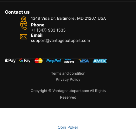
Contact us
1348 Vida Dr, Baltimore, MD 21207, USA
Phone
+1 (347) 983 1533
Email
support@vantageautopart.com
Terms and condition
Privacy Policy
Copyright © Vantageautopart.com All Rights
Reserved
Coin Poker