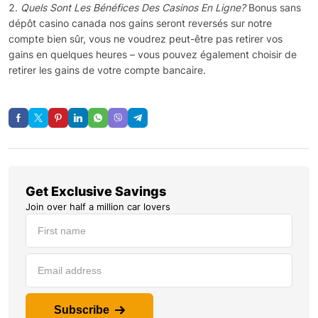
Quels Sont Les Bénéfices Des Casinos En Ligne?
Bonus sans
dépôt casino canada nos gains seront reversés sur notre
compte bien sûr, vous ne voudrez peut-être pas retirer vos
gains en quelques heures – vous pouvez également choisir de
retirer les gains de votre compte bancaire.
Get Exclusive Savings
Join over half a million car lovers
Subscribe