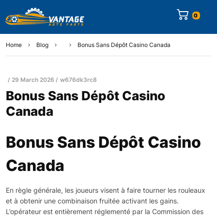
0
Home
Blog
Bonus Sans Dépôt Casino Canada
29 March 2026
w676dk3rc8
Bonus Sans Dépôt Casino
Canada
Bonus Sans Dépôt Casino
Canada
En règle générale, les joueurs visent à faire tourner les rouleaux
et à obtenir une combinaison fruitée activant les gains.
L’opérateur est entièrement réglementé par la Commission des