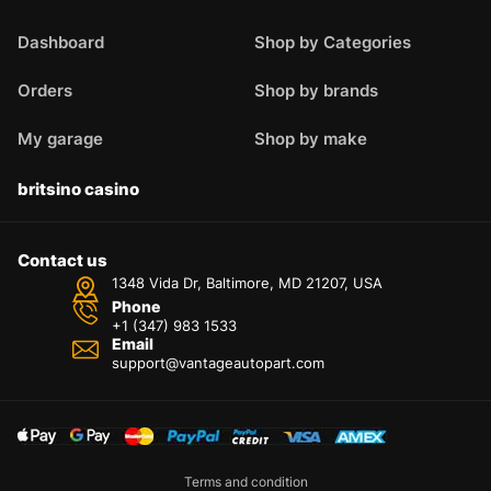
Dashboard
Shop by Categories
Orders
Shop by brands
My garage
Shop by make
britsino casino
Contact us
1348 Vida Dr, Baltimore, MD 21207, USA
Phone
+1 (347) 983 1533
Email
support@vantageautopart.com
Terms and condition