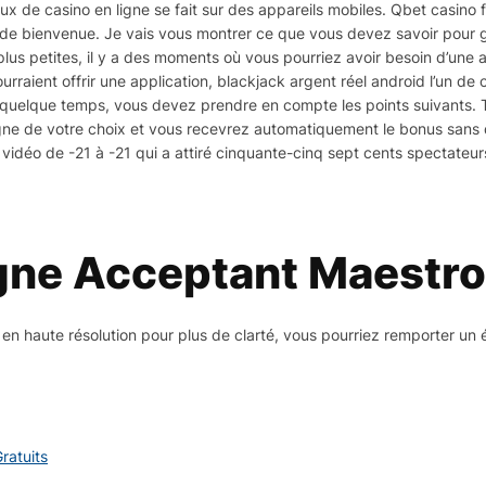
eux de casino en ligne se fait sur des appareils mobiles. Qbet casino 
u de bienvenue. Je vais vous montrer ce que vous devez savoir pour
us petites, il y a des moments où vous pourriez avoir besoin d’une a
ourraient offrir une application, blackjack argent réel android l’un d
 a quelque temps, vous devez prendre en compte les points suivants. 
igne de votre choix et vous recevrez automatiquement le bonus sans 
 jeu vidéo de -21 à -21 qui a attiré cinquante-cinq sept cents spectateur
gne Acceptant Maestro
 haute résolution pour plus de clarté, vous pourriez remporter un 
ratuits