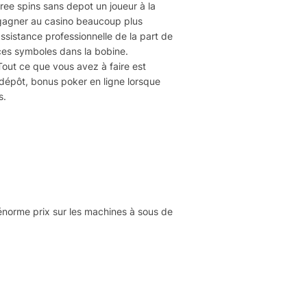
free spins sans depot un joueur à la
 gagner au casino beaucoup plus
ssistance professionnelle de la part de
e ces symboles dans la bobine.
Tout ce que vous avez à faire est
dépôt, bonus poker en ligne lorsque
s.
énorme prix sur les machines à sous de