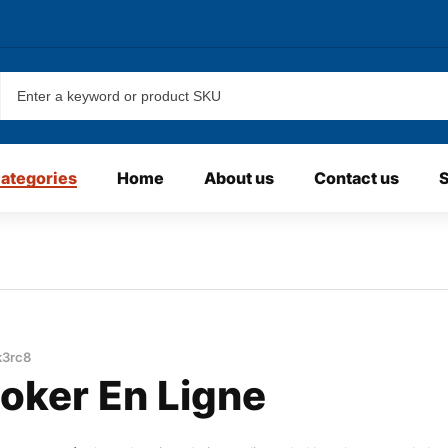
categories
Home
About us
Contact us
3rc8
oker En Ligne