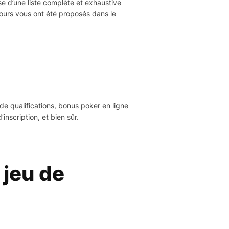
e d’une liste complète et exhaustive
 tours vous ont été proposés dans le
de qualifications, bonus poker en ligne
inscription, et bien sûr.
 jeu de