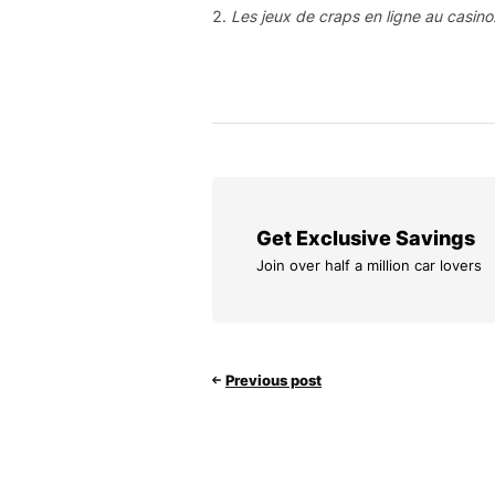
Les jeux de craps en ligne au casino
Get Exclusive Savings
Join over half a million car lovers
Previous post