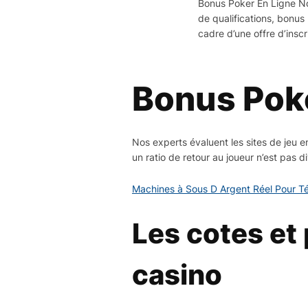
Bonus Poker En Ligne Nos
de qualifications, bonus 
cadre d’une offre d’inscri
Bonus Poke
Nos experts évaluent les sites de jeu e
un ratio de retour au joueur n’est pas d
Machines à Sous D Argent Réel Pour T
Les cotes et
casino