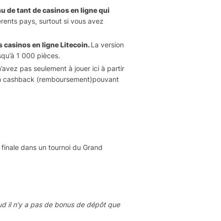
u de tant de casinos en ligne qui
érents pays, surtout si vous avez
s casinos en ligne Litecoin.
La version
squ’à 1 000 pièces.
vez pas seulement à jouer ici à partir
’un cashback (remboursement)pouvant
 finale dans un tournoi du Grand
sud il n’y a pas de bonus de dépôt que