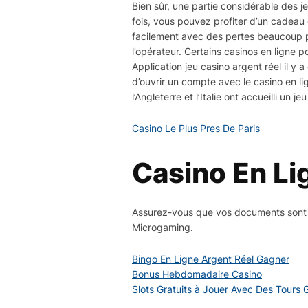
Bien sûr, une partie considérable des j
fois, vous pouvez profiter d’un cadea
facilement avec des pertes beaucoup pl
l’opérateur. Certains casinos en ligne p
Application jeu casino argent réel il y
d’ouvrir un compte avec le casino en l
l’Angleterre et l’Italie ont accueilli un
Casino Le Plus Pres De Paris
Casino En Li
Assurez-vous que vos documents sont en
Microgaming.
Bingo En Ligne Argent Réel Gagner
Bonus Hebdomadaire Casino
Slots Gratuits à Jouer Avec Des Tours G