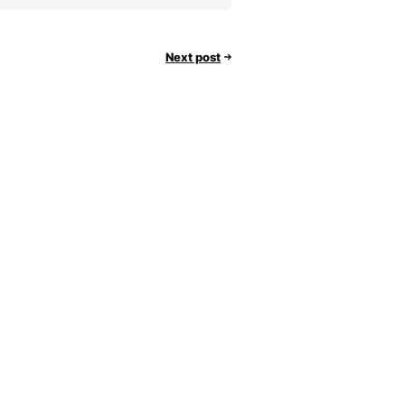
Next post