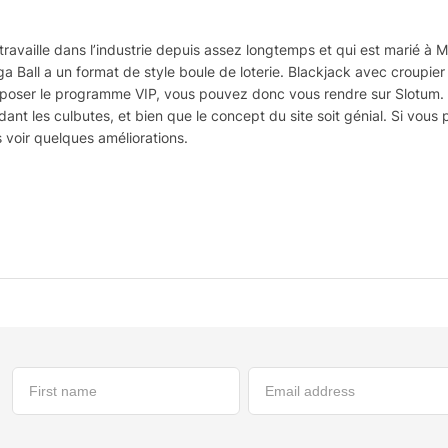
availle dans l’industrie depuis assez longtemps et qui est marié à Mi
Ball a un format de style boule de loterie. Blackjack avec croupier
oposer le programme VIP, vous pouvez donc vous rendre sur Slotum.
ant les culbutes, et bien que le concept du site soit génial. Si vous 
 voir quelques améliorations.