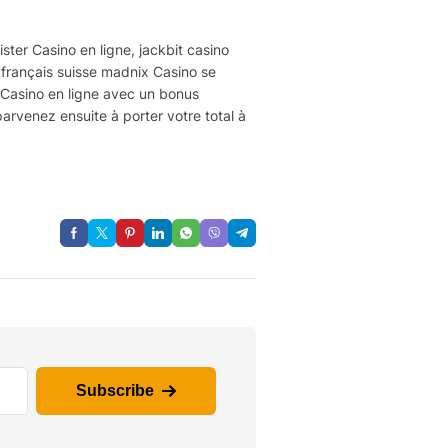
ster Casino en ligne, jackbit casino
 français suisse madnix Casino se
 Casino en ligne avec un bonus
parvenez ensuite à porter votre total à
Subscribe