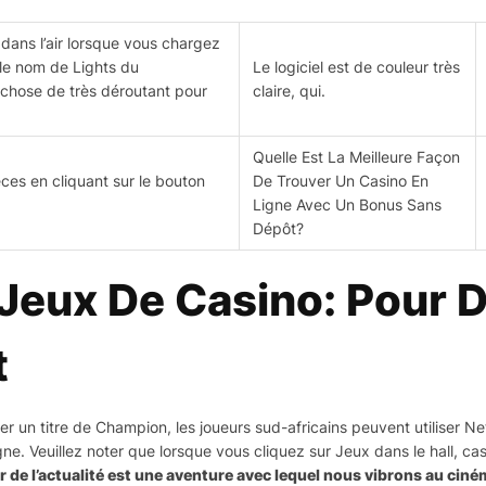
é dans l’air lorsque vous chargez
le nom de Lights du
Le logiciel est de couleur très
chose de très déroutant pour
claire, qui.
Quelle Est La Meilleure Façon
ces en cliquant sur le bouton
De Trouver Un Casino En
Ligne Avec Un Bonus Sans
Dépôt?
 Jeux De Casino: Pour D
t
 un titre de Champion, les joueurs sud-africains peuvent utiliser Net
gne. Veuillez noter que lorsque vous cliquez sur Jeux dans le hall, ca
de l’actualité est une aventure avec lequel nous vibrons au ciné