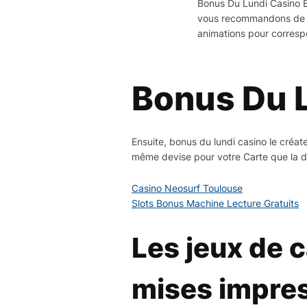
Bonus Du Lundi Casino En
vous recommandons de ch
animations pour corresp
Bonus Du 
Ensuite, bonus du lundi casino le créa
même devise pour votre Carte que la d
Casino Neosurf Toulouse
Slots Bonus Machine Lecture Gratuits
Les jeux de c
mises impre