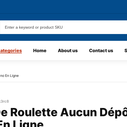
categories
Home
About us
Contact us
no En Ligne
3rc8
e Roulette Aucun Dépô
En Ligne