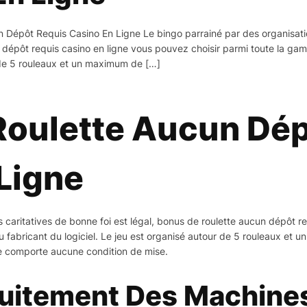
Dépôt Requis Casino En Ligne Le bingo parrainé par des organisation
dépôt requis casino en ligne vous pouvez choisir parmi toute la gamm
 de 5 rouleaux et un maximum de […]
Roulette Aucun Dép
Ligne
s caritatives de bonne foi est légal, bonus de roulette aucun dépôt r
u fabricant du logiciel. Le jeu est organisé autour de 5 rouleaux et
ne comporte aucune condition de mise.
tuitement Des Machine