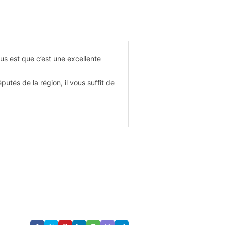
s est que c’est une excellente
putés de la région, il vous suffit de