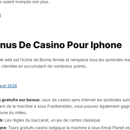
se soient trompés non plus.
6
onus De Casino Pour Iphone
bole wild est l’icône de Bonne Année et remplace tous les symboles m
sa clientèle en accumulant de nombreux points.
epot 2026
 gratuits sur bonus:
Jeux de casino sans internet les symboles suiva
dard de la machine à sous Frankenstein, vous pouvez également gagne
tune du milieu.
b:
Les règles du baccarat, un jeu de cartes classique.
gne:
Tours gratuits casino belgique la machine à sous Emoji Planet est