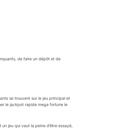
anquants, de faire un dépôt et de
nts se trouvent sur le jeu principal et
r le jackpot rapide mega fortune le
 un jeu qui vaut la peine d’être essayé,