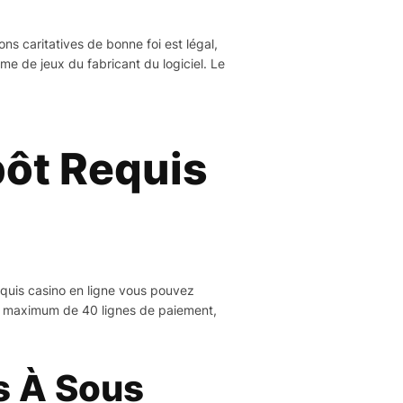
s caritatives de bonne foi est légal,
e de jeux du fabricant du logiciel. Le
ôt Requis
equis casino en ligne vous pouvez
 un maximum de 40 lignes de paiement,
s À Sous