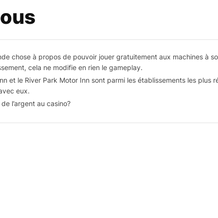
sous
de chose à propos de pouvoir jouer gratuitement aux machines à sou
ssement, cela ne modifie en rien le gameplay.
n et le River Park Motor Inn sont parmi les établissements les plus ré
avec eux.
e l’argent au casino?