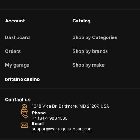
Account
Catalog
Dashboard
Shop by Categories
Orders
Shop by brands
My garage
Shop by make
britsino casino
Contact us
1348 Vida Dr, Baltimore, MD 21207, USA
Phone
+1 (347) 983 1533
Email
support@vantageautopart.com