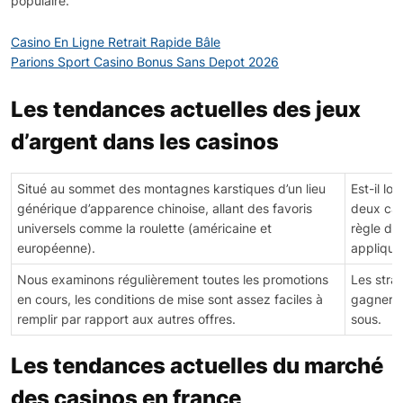
populaire.
Casino En Ligne Retrait Rapide Bâle
Parions Sport Casino Bonus Sans Depot 2026
Les tendances actuelles des jeux
d’argent dans les casinos
Situé au sommet des montagnes karstiques d’un lieu
Est-il lo
générique d’apparence chinoise, allant des favoris
deux car
universels comme la roulette (américaine et
règle do
européenne).
appliqué
Nous examinons régulièrement toutes les promotions
Les stra
en cours, les conditions de mise sont assez faciles à
gagner g
remplir par rapport aux autres offres.
sous.
Les tendances actuelles du marché
des casinos en france