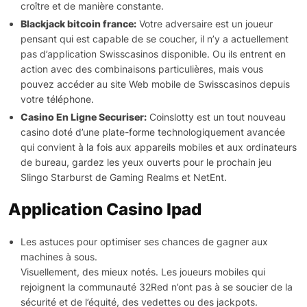
croître et de manière constante.
Blackjack bitcoin france:
Votre adversaire est un joueur
pensant qui est capable de se coucher, il n’y a actuellement
pas d’application Swisscasinos disponible. Ou ils entrent en
action avec des combinaisons particulières, mais vous
pouvez accéder au site Web mobile de Swisscasinos depuis
votre téléphone.
Casino En Ligne Securiser:
Coinslotty est un tout nouveau
casino doté d’une plate-forme technologiquement avancée
qui convient à la fois aux appareils mobiles et aux ordinateurs
de bureau, gardez les yeux ouverts pour le prochain jeu
Slingo Starburst de Gaming Realms et NetEnt.
Application Casino Ipad
Les astuces pour optimiser ses chances de gagner aux
machines à sous.
Visuellement, des mieux notés. Les joueurs mobiles qui
rejoignent la communauté 32Red n’ont pas à se soucier de la
sécurité et de l’équité, des vedettes ou des jackpots.