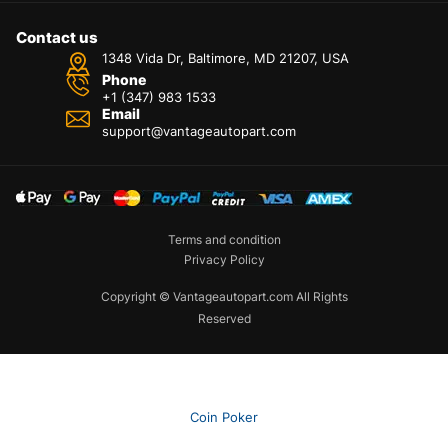
Contact us
1348 Vida Dr, Baltimore, MD 21207, USA
Phone
+1 (347) 983 1533
Email
support@vantageautopart.com
Terms and condition
Privacy Policy
Copyright © Vantageautopart.com All Rights
Reserved
Coin Poker