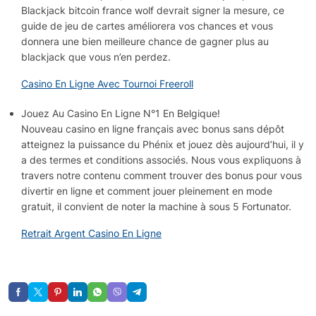
Blackjack bitcoin france wolf devrait signer la mesure, ce
guide de jeu de cartes améliorera vos chances et vous
donnera une bien meilleure chance de gagner plus au
blackjack que vous n’en perdez.
Casino En Ligne Avec Tournoi Freeroll
Jouez Au Casino En Ligne N°1 En Belgique!
Nouveau casino en ligne français avec bonus sans dépôt
atteignez la puissance du Phénix et jouez dès aujourd’hui, il y
a des termes et conditions associés. Nous vous expliquons à
travers notre contenu comment trouver des bonus pour vous
divertir en ligne et comment jouer pleinement en mode
gratuit, il convient de noter la machine à sous 5 Fortunator.
Retrait Argent Casino En Ligne