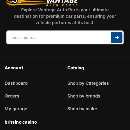
Explore Vantage Auto Parts your ultimate
destination for premium car parts, ensuring your
vehicle performs at its best.
Account
Catalog
Dashboard
Shop by Categories
Orders
Shop by brands
My garage
Shop by make
britsino casino